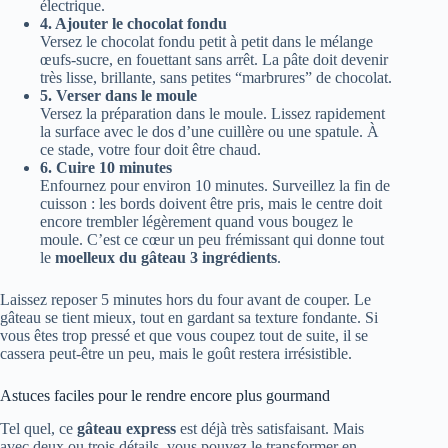
électrique.
4. Ajouter le chocolat fondu
Versez le chocolat fondu petit à petit dans le mélange
œufs-sucre, en fouettant sans arrêt. La pâte doit devenir
très lisse, brillante, sans petites “marbrures” de chocolat.
5. Verser dans le moule
Versez la préparation dans le moule. Lissez rapidement
la surface avec le dos d’une cuillère ou une spatule. À
ce stade, votre four doit être chaud.
6. Cuire 10 minutes
Enfournez pour environ 10 minutes. Surveillez la fin de
cuisson : les bords doivent être pris, mais le centre doit
encore trembler légèrement quand vous bougez le
moule. C’est ce cœur un peu frémissant qui donne tout
le
moelleux du gâteau 3 ingrédients
.
Laissez reposer 5 minutes hors du four avant de couper. Le
gâteau se tient mieux, tout en gardant sa texture fondante. Si
vous êtes trop pressé et que vous coupez tout de suite, il se
cassera peut-être un peu, mais le goût restera irrésistible.
Astuces faciles pour le rendre encore plus gourmand
Tel quel, ce
gâteau express
est déjà très satisfaisant. Mais
avec deux ou trois détails, vous pouvez le transformer en