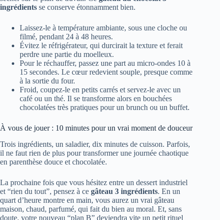
ingrédients
se conserve étonnamment bien.
Laissez-le à température ambiante, sous une cloche ou
filmé, pendant 24 à 48 heures.
Évitez le réfrigérateur, qui durcirait la texture et ferait
perdre une partie du moelleux.
Pour le réchauffer, passez une part au micro-ondes 10 à
15 secondes. Le cœur redevient souple, presque comme
à la sortie du four.
Froid, coupez-le en petits carrés et servez-le avec un
café ou un thé. Il se transforme alors en bouchées
chocolatées très pratiques pour un brunch ou un buffet.
À vous de jouer : 10 minutes pour un vrai moment de douceur
Trois ingrédients, un saladier, dix minutes de cuisson. Parfois,
il ne faut rien de plus pour transformer une journée chaotique
en parenthèse douce et chocolatée.
La prochaine fois que vous hésitez entre un dessert industriel
et “rien du tout”, pensez à ce
gâteau 3 ingrédients
. En un
quart d’heure montre en main, vous aurez un vrai gâteau
maison, chaud, parfumé, qui fait du bien au moral. Et, sans
doute, votre nouveau “plan B” deviendra vite un petit rituel