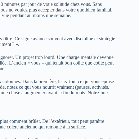
20 minutes par jour de vraie solitude chez vous. Sans
vous ne voulez plus accepter dans votre quotidien familial,
 en vue pendant au moins une semaine.
filtre. Ce signe avance souvent avec discipline et stratégie.
aiment ? ».
à ignorer. Un projet trop lourd. Une charge mentale devenue
llée. L’ancien « vous » qui tenait bon coûte que coûte peut
ue.
x colonnes. Dans la première, listez tout ce qui vous épuise
e, notez ce qui vous nourrit vraiment (pauses, activités,
et une chose à augmenter avant la fin du mois. Notez une
t plus comment brûler. De l’extérieur, tout peut paraître
 une colère ancienne qui remonte à la surface.