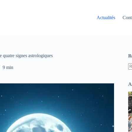
Actualités
Cont
e quatre signes astrologiques
R
9 min
A
ré
A