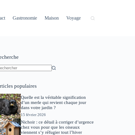
act
Gastronomie
Maison
Voyage
echerche
ucun
sultat
rticles populaires
Quelle est la véritable signification
d’un merle qui revient chaque jour
dans votre jardin ?
15 février 2026
Nichoir : ce détail à corriger d’urgence
chez vous pour que les oiseaux
viennent s’y réfugier tout l’hiver