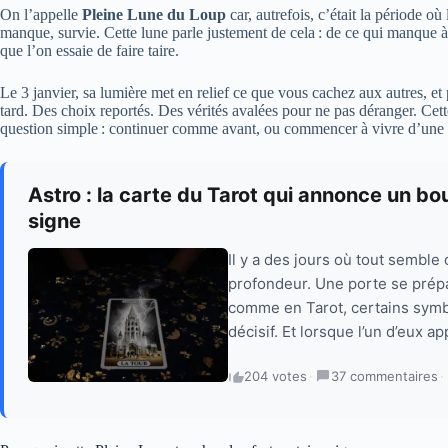
On l’appelle
Pleine Lune du Loup
car, autrefois, c’était la période où
manque, survie. Cette lune parle justement de cela : de ce qui manque à 
que l’on essaie de faire taire.
Le 3 janvier, sa lumière met en relief ce que vous cachez aux autres, 
tard. Des choix reportés. Des vérités avalées pour ne pas déranger. Cett
question simple : continuer comme avant, ou commencer à vivre d’une f
Astro : la carte du Tarot qui annonce un b
signe
Il y a des jours où tout sembl
profondeur. Une porte se prépar
comme en Tarot, certains sym
décisif. Et lorsque l’un d’eux ap
204 votes
·
37 commentaires
·