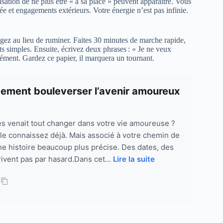
nsation de ne plus être « à sa place » peuvent apparaître. Vous
vée et engagements extérieurs. Votre énergie n’est pas infinie.
ugez au lieu de ruminer. Faites 30 minutes de marche rapide,
s simples. Ensuite, écrivez deux phrases : « Je ne veux
nément. Gardez ce papier, il marquera un tournant.
tement bouleverser l’avenir amoureux
res venait tout changer dans votre vie amoureuse ?
 le connaissez déjà. Mais associé à votre chemin de
une histoire beaucoup plus précise. Des dates, des
rivent pas par hasard.Dans cet...
Lire la suite