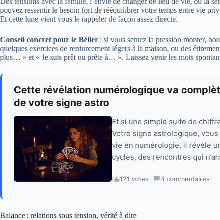
Des tensions avec la famille, l’envie de changer de lieu de vie, ou la se
pouvez ressentir le besoin fort de rééquilibrer votre temps entre vie pri
Et cette lune vient vous le rappeler de façon assez directe.
Conseil concret pour le Bélier
: si vous sentez la pression monter, bo
quelques exercices de renforcement légers à la maison, ou des étirement
plus… » et « Je suis prêt ou prête à… ». Laissez venir les mots sponta
Cette révélation numérologique va complè
de votre signe astro
Et si une simple suite de chiff
Votre signe astrologique, vous
vie en numérologie, il révèle 
cycles, des rencontres qui n’ar
121 votes
·
4 commentaires
·
Balance : relations sous tension, vérité à dire