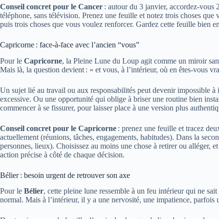
Conseil concret pour le Cancer
: autour du 3 janvier, accordez-vous 
téléphone, sans télévision. Prenez une feuille et notez trois choses que 
puis trois choses que vous voulez renforcer. Gardez cette feuille bien
Capricorne : face-à-face avec l’ancien “vous”
Pour le
Capricorne
, la Pleine Lune du Loup agit comme un miroir sans 
Mais là, la question devient : « et vous, à l’intérieur, où en êtes-vous vr
Un sujet lié au travail ou aux responsabilités peut devenir impossible 
excessive. Ou une opportunité qui oblige à briser une routine bien insta
commencer à se fissurer, pour laisser place à une version plus authentiq
Conseil concret pour le Capricorne
: prenez une feuille et tracez deu
actuellement (réunions, tâches, engagements, habitudes). Dans la second
personnes, lieux). Choisissez au moins une chose à retirer ou alléger, 
action précise à côté de chaque décision.
Bélier : besoin urgent de retrouver son axe
Pour le
Bélier
, cette pleine lune ressemble à un feu intérieur qui ne sai
normal. Mais à l’intérieur, il y a une nervosité, une impatience, parfois