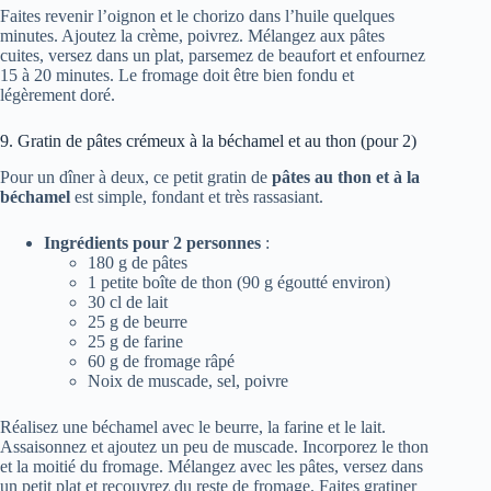
Faites revenir l’oignon et le chorizo dans l’huile quelques
minutes. Ajoutez la crème, poivrez. Mélangez aux pâtes
cuites, versez dans un plat, parsemez de beaufort et enfournez
15 à 20 minutes. Le fromage doit être bien fondu et
légèrement doré.
9. Gratin de pâtes crémeux à la béchamel et au thon (pour 2)
Pour un dîner à deux, ce petit gratin de
pâtes au thon et à la
béchamel
est simple, fondant et très rassasiant.
Ingrédients pour 2 personnes
:
180 g de pâtes
1 petite boîte de thon (90 g égoutté environ)
30 cl de lait
25 g de beurre
25 g de farine
60 g de fromage râpé
Noix de muscade, sel, poivre
Réalisez une béchamel avec le beurre, la farine et le lait.
Assaisonnez et ajoutez un peu de muscade. Incorporez le thon
et la moitié du fromage. Mélangez avec les pâtes, versez dans
un petit plat et recouvrez du reste de fromage. Faites gratiner