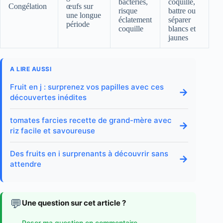
bactéries,
coquille,
Congélation
œufs sur
risque
battre ou
une longue
éclatement
séparer
période
coquille
blancs et
jaunes
A LIRE AUSSI
Fruit en j : surprenez vos papilles avec ces
→
découvertes inédites
tomates farcies recette de grand-mère avec
→
riz facile et savoureuse
Des fruits en i surprenants à découvrir sans
→
attendre
💬
Une question sur cet article ?
Poser ma question en commentaire