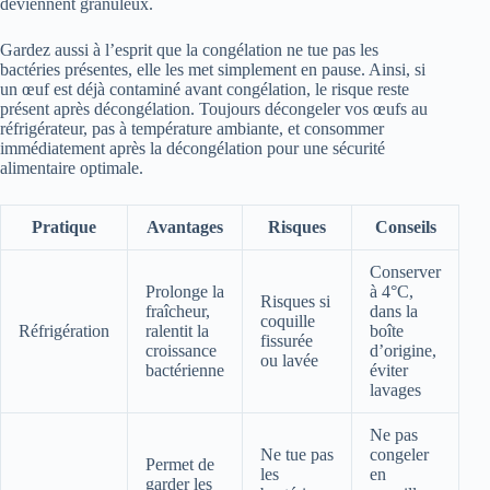
deviennent granuleux.
Gardez aussi à l’esprit que la congélation ne tue pas les
bactéries présentes, elle les met simplement en pause. Ainsi, si
un œuf est déjà contaminé avant congélation, le risque reste
présent après décongélation. Toujours décongeler vos œufs au
réfrigérateur, pas à température ambiante, et consommer
immédiatement après la décongélation pour une sécurité
alimentaire optimale.
Pratique
Avantages
Risques
Conseils
Conserver
Prolonge la
à 4°C,
Risques si
fraîcheur,
dans la
coquille
Réfrigération
ralentit la
boîte
fissurée
croissance
d’origine,
ou lavée
bactérienne
éviter
lavages
Ne pas
Ne tue pas
congeler
Permet de
les
en
garder les