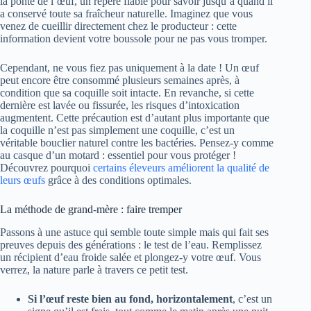
la ponte de l’œuf, un repère fiable pour savoir jusqu’à quand il
a conservé toute sa fraîcheur naturelle. Imaginez que vous
venez de cueillir directement chez le producteur : cette
information devient votre boussole pour ne pas vous tromper.
Cependant, ne vous fiez pas uniquement à la date ! Un œuf
peut encore être consommé plusieurs semaines après, à
condition que sa coquille soit intacte. En revanche, si cette
dernière est lavée ou fissurée, les risques d’intoxication
augmentent. Cette précaution est d’autant plus importante que
la coquille n’est pas simplement une coquille, c’est un
véritable bouclier naturel contre les bactéries. Pensez-y comme
au casque d’un motard : essentiel pour vous protéger !
Découvrez pourquoi
certains éleveurs améliorent la qualité de
leurs œufs
grâce à des conditions optimales.
La méthode de grand-mère : faire tremper
Passons à une astuce qui semble toute simple mais qui fait ses
preuves depuis des générations : le test de l’eau. Remplissez
un récipient d’eau froide salée et plongez-y votre œuf. Vous
verrez, la nature parle à travers ce petit test.
Si l’œuf reste bien au fond, horizontalement
, c’est un