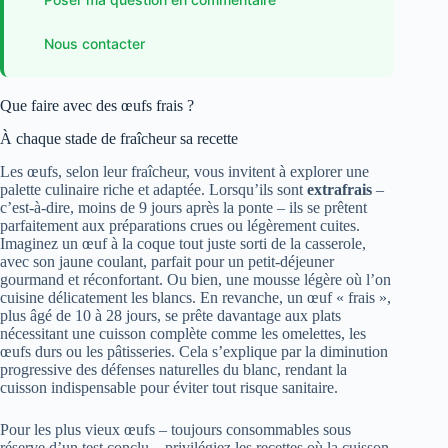
Nous contacter
Que faire avec des œufs frais ?
À chaque stade de fraîcheur sa recette
Les œufs, selon leur fraîcheur, vous invitent à explorer une
palette culinaire riche et adaptée. Lorsqu’ils sont
extrafrais
–
c’est-à-dire, moins de 9 jours après la ponte – ils se prêtent
parfaitement aux préparations crues ou légèrement cuites.
Imaginez un œuf à la coque tout juste sorti de la casserole,
avec son jaune coulant, parfait pour un petit-déjeuner
gourmand et réconfortant. Ou bien, une mousse légère où l’on
cuisine délicatement les blancs. En revanche, un œuf « frais »,
plus âgé de 10 à 28 jours, se prête davantage aux plats
nécessitant une cuisson complète comme les omelettes, les
œufs durs ou les pâtisseries. Cela s’explique par la diminution
progressive des défenses naturelles du blanc, rendant la
cuisson indispensable pour éviter tout risque sanitaire.
Pour les plus vieux œufs – toujours consommables sous
réserve d’un test conclu – privilégiez les recettes où la cuisson