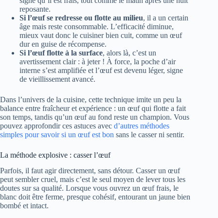
signe qu’il est frais, tout comme le matin après une nuit
reposante.
Si l’œuf se redresse ou flotte au milieu
, il a un certain
âge mais reste consommable. L’efficacité diminue,
mieux vaut donc le cuisiner bien cuit, comme un œuf
dur en guise de récompense.
Si l’œuf flotte à la surface
, alors là, c’est un
avertissement clair : à jeter ! À force, la poche d’air
interne s’est amplifiée et l’œuf est devenu léger, signe
de vieillissement avancé.
Dans l’univers de la cuisine, cette technique imite un peu la
balance entre fraîcheur et expérience : un œuf qui flotte a fait
son temps, tandis qu’un œuf au fond reste un champion. Vous
pouvez approfondir ces astuces avec
d’autres méthodes
simples pour savoir si un œuf est bon
sans le casser ni sentir.
La méthode explosive : casser l’œuf
Parfois, il faut agir directement, sans détour. Casser un œuf
peut sembler cruel, mais c’est le seul moyen de lever tous les
doutes sur sa qualité. Lorsque vous ouvrez un œuf frais, le
blanc doit être ferme, presque cohésif, entourant un jaune bien
bombé et intact.