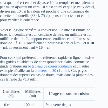
si la quantité est en cl et dépasse 10, la remplacer mentalement
par ml en ajoutant un zéro ; si c’est en ml et que je veux des cl,
diviser par 10 ; si la valeur est proche d’une contenance de
canette ou bouteille (33 cl, 75 cl), penser directement en ml
pour vérifier la cohérence.
Voici la logique derrière la conversion : le litre est l’unité de
base. Un centilitre est un centième de litre, un millilitre est un
millième de litre. Le rapport entre centilitres et millilitres est
donc de 1 à 10. Concrètement, pour passer de cl à ml :
cl × 10
= ml
. Inversement :
ml ÷ 10 = cl
.
Pour ceux qui préfèrent une référence rapide en ligne, il existe
des guides et tableaux de correspondance clairs, comme ce
guide pratique sur
le tableau de correspondance
et un autre
exemple détaillé sur
la conversion 30 cl en ml
. Ces pages
donnent des repères en cas de doute, mais dans la plupart des
cas la règle du ×10 suffit.
Centilitres
Millilitres
Usage courant en cuisine
(cl)
(ml)
10 cl
100 ml
Petit verre de jus