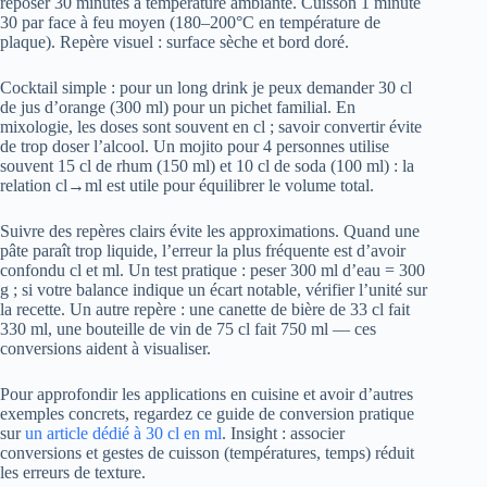
reposer 30 minutes à température ambiante. Cuisson 1 minute
30 par face à feu moyen (180–200°C en température de
plaque). Repère visuel : surface sèche et bord doré.
Cocktail simple : pour un long drink je peux demander 30 cl
de jus d’orange (300 ml) pour un pichet familial. En
mixologie, les doses sont souvent en cl ; savoir convertir évite
de trop doser l’alcool. Un mojito pour 4 personnes utilise
souvent 15 cl de rhum (150 ml) et 10 cl de soda (100 ml) : la
relation cl→ml est utile pour équilibrer le volume total.
Suivre des repères clairs évite les approximations. Quand une
pâte paraît trop liquide, l’erreur la plus fréquente est d’avoir
confondu cl et ml. Un test pratique : peser 300 ml d’eau = 300
g ; si votre balance indique un écart notable, vérifier l’unité sur
la recette. Un autre repère : une canette de bière de 33 cl fait
330 ml, une bouteille de vin de 75 cl fait 750 ml — ces
conversions aident à visualiser.
Pour approfondir les applications en cuisine et avoir d’autres
exemples concrets, regardez ce guide de conversion pratique
sur
un article dédié à 30 cl en ml
. Insight : associer
conversions et gestes de cuisson (températures, temps) réduit
les erreurs de texture.