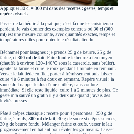
Appliquer 30 cl = 300 ml dans des recettes : gestes, temps et
repères visuels
Passer de la théorie à la pratique, c’est là que les cuisiniers se
perdent. Je vais donner des exemples concrets où
30 cl (300
ml)
est une mesure courante, avec quantités exactes, temps et
températures utiles pour obtenir le résultat attendu.
Béchamel pour lasagnes : je prends 25 g de beurre, 25 g de
farine, et
300 ml de lait
. Faire fondre le beurre à feu moyen
(chauffe à environ 120–140°C sous la casserole, sans brûler),
ajouter la farine et cuire le roux pendant 1 minute en remuant.
Verser le lait tiède en filet, porter à frémissement puis laisser
cuire 4 à 6 minutes à feu doux en remuant. Repère visuel : la
sauce doit napper le dos d’une cuillère, sans coulure
immédiate. Si elle reste liquide, cuire 1 à 2 minutes de plus. Ce
geste m’a sauvé un gratin il y a deux ans quand j’avais des
invités pressés.
Pâte à crêpes classique : recette pour 4 personnes : 250 g de
farine, 2 œufs,
300 ml de lait
, 30 g de sucre si crêpes sucrées,
30 g de beurre fondu. Mélanger farine et œufs, verser le lait
progressivement en battant pour éviter les grumeaux. Laisser