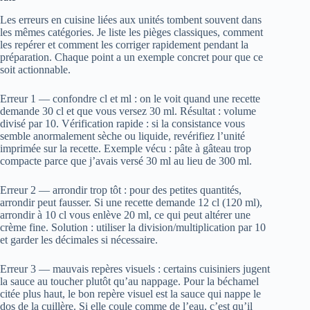
Les erreurs en cuisine liées aux unités tombent souvent dans
les mêmes catégories. Je liste les pièges classiques, comment
les repérer et comment les corriger rapidement pendant la
préparation. Chaque point a un exemple concret pour que ce
soit actionnable.
Erreur 1 — confondre cl et ml : on le voit quand une recette
demande 30 cl et que vous versez 30 ml. Résultat : volume
divisé par 10. Vérification rapide : si la consistance vous
semble anormalement sèche ou liquide, revérifiez l’unité
imprimée sur la recette. Exemple vécu : pâte à gâteau trop
compacte parce que j’avais versé 30 ml au lieu de 300 ml.
Erreur 2 — arrondir trop tôt : pour des petites quantités,
arrondir peut fausser. Si une recette demande 12 cl (120 ml),
arrondir à 10 cl vous enlève 20 ml, ce qui peut altérer une
crème fine. Solution : utiliser la division/multiplication par 10
et garder les décimales si nécessaire.
Erreur 3 — mauvais repères visuels : certains cuisiniers jugent
la sauce au toucher plutôt qu’au nappage. Pour la béchamel
citée plus haut, le bon repère visuel est la sauce qui nappe le
dos de la cuillère. Si elle coule comme de l’eau, c’est qu’il