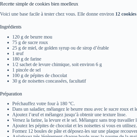
Recette simple de cookies bien moelleux
Voici une base facile à tester chez vous. Elle donne environ
12 cookies
Ingrédients
120 g de beurre mou
75 g de sucre roux
25 g de miel, de golden syrup ou de sirop d’érable
1 œuf
180 g de farine
1/2 sachet de levure chimique, soit environ 6 g
1 pincée de sel
100 g de pépites de chocolat
30 g de noisettes concassées, facultatif
Préparation
Préchauffez votre four à 180 °C.
Dans un saladier, mélangez le beurre mou avec le sucre roux et le
Ajoutez l’œuf et mélangez jusqu’à obtenir une texture lisse.
Versez la farine, la levure et le sel. Mélangez sans trop travailler l
Ajoutez les pépites de chocolat et les noisettes si vous en utilisez.
Formez 12 boules de pâte et déposez-les sur une plaque recouver
Aplatissez très légèrement chaque boule avec la paume de la mai