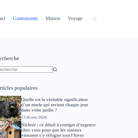
act
Gastronomie
Maison
Voyage
echerche
ucun
sultat
rticles populaires
Quelle est la véritable signification
d’un merle qui revient chaque jour
dans votre jardin ?
15 février 2026
Nichoir : ce détail à corriger d’urgence
chez vous pour que les oiseaux
viennent s’y réfugier tout l’hiver