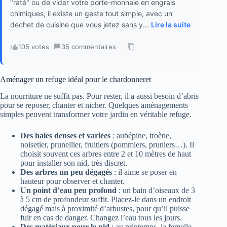
"raté" ou de vider votre porte-monnaie en engrais
chimiques, il existe un geste tout simple, avec un
déchet de cuisine que vous jetez sans y...
Lire la suite
105 votes
·
35 commentaires
·
Aménager un refuge idéal pour le chardonneret
La nourriture ne suffit pas. Pour rester, il a aussi besoin d’abris
pour se reposer, chanter et nicher. Quelques aménagements
simples peuvent transformer votre jardin en véritable refuge.
Des haies denses et variées
: aubépine, troène,
noisetier, prunellier, fruitiers (pommiers, pruniers…). Il
choisit souvent ces arbres entre 2 et 10 mètres de haut
pour installer son nid, très discret.
Des arbres un peu dégagés
: il aime se poser en
hauteur pour observer et chanter.
Un point d’eau peu profond
: un bain d’oiseaux de 3
à 5 cm de profondeur suffit. Placez-le dans un endroit
dégagé mais à proximité d’arbustes, pour qu’il puisse
fuir en cas de danger. Changez l’eau tous les jours.
Des matériaux pour le nid
: au printemps, la femelle