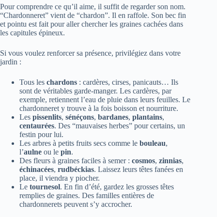
Pour comprendre ce qu’il aime, il suffit de regarder son nom.
“Chardonneret” vient de “chardon”. Il en raffole. Son bec fin
et pointu est fait pour aller chercher les graines cachées dans
les capitules épineux.
Si vous voulez renforcer sa présence, privilégiez dans votre
jardin :
Tous les
chardons
: cardères, cirses, panicauts… Ils
sont de véritables garde-manger. Les cardères, par
exemple, retiennent l’eau de pluie dans leurs feuilles. Le
chardonneret y trouve à la fois boisson et nourriture.
Les
pissenlits
,
sénéçons
,
bardanes
,
plantains
,
centaurées
. Des “mauvaises herbes” pour certains, un
festin pour lui.
Les arbres à petits fruits secs comme le
bouleau
,
l’
aulne
ou le
pin
.
Des fleurs à graines faciles à semer :
cosmos
,
zinnias
,
échinacées
,
rudbéckias
. Laissez leurs têtes fanées en
place, il viendra y piocher.
Le
tournesol
. En fin d’été, gardez les grosses têtes
remplies de graines. Des familles entières de
chardonnerets peuvent s’y accrocher.