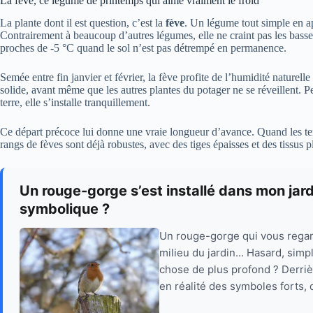
La fève, ce légume de printemps qui aime vraiment le froid
La plante dont il est question, c’est la
fève
. Un légume tout simple en a
Contrairement à beaucoup d’autres légumes, elle ne craint pas les bass
proches de -5 °C quand le sol n’est pas détrempé en permanence.
Semée entre fin janvier et février, la fève profite de l’humidité naturelle
solide, avant même que les autres plantes du potager ne se réveillent.
terre, elle s’installe tranquillement.
Ce départ précoce lui donne une vraie longueur d’avance. Quand les te
rangs de fèves sont déjà robustes, avec des tiges épaisses et des tissus 
Un rouge-gorge s’est installé dans mon jardin
symbolique ?
Un rouge-gorge qui vous regard
milieu du jardin... Hasard, sim
chose de plus profond ? Derriè
en réalité des symboles forts,