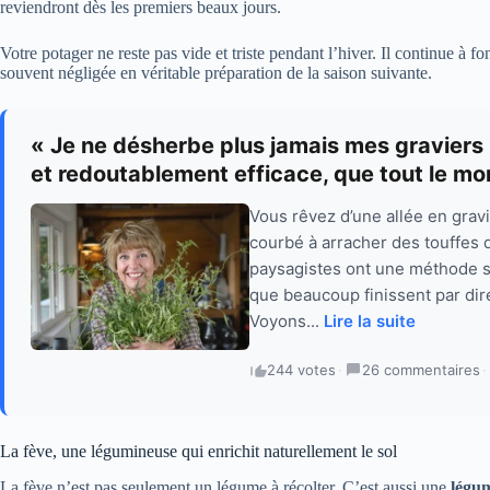
reviendront dès les premiers beaux jours.
Votre potager ne reste pas vide et triste pendant l’hiver. Il continue à 
souvent négligée en véritable préparation de la saison suivante.
« Je ne désherbe plus jamais mes graviers 
et redoutablement efficace, que tout le mo
Vous rêvez d’une allée en grav
courbé à arracher des touffes 
paysagistes ont une méthode si
que beaucoup finissent par dire
Voyons...
Lire la suite
244 votes
·
26 commentaires
·
La fève, une légumineuse qui enrichit naturellement le sol
La fève n’est pas seulement un légume à récolter. C’est aussi une
légu