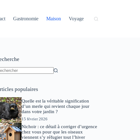
act
Gastronomie
Maison
Voyage
echerche
ucun
sultat
rticles populaires
Quelle est la véritable signification
d’un merle qui revient chaque jour
dans votre jardin ?
15 février 2026
Nichoir : ce détail à corriger d’urgence
chez vous pour que les oiseaux
viennent s’y réfugier tout l’hiver