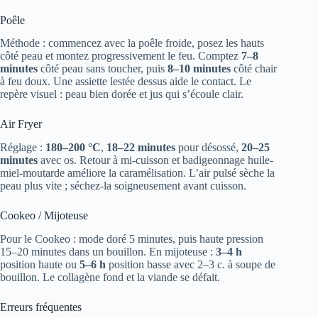
Poêle
Méthode : commencez avec la poêle froide, posez les hauts
côté peau et montez progressivement le feu. Comptez
7–8
minutes
côté peau sans toucher, puis
8–10 minutes
côté chair
à feu doux. Une assiette lestée dessus aide le contact. Le
repère visuel : peau bien dorée et jus qui s’écoule clair.
Air Fryer
Réglage :
180–200 °C
,
18–22 minutes
pour désossé,
20–25
minutes
avec os. Retour à mi-cuisson et badigeonnage huile-
miel-moutarde améliore la caramélisation. L’air pulsé sèche la
peau plus vite ; séchez-la soigneusement avant cuisson.
Cookeo / Mijoteuse
Pour le Cookeo : mode doré 5 minutes, puis haute pression
15–20 minutes dans un bouillon. En mijoteuse :
3–4 h
position haute ou
5–6 h
position basse avec 2–3 c. à soupe de
bouillon. Le collagène fond et la viande se défait.
Erreurs fréquentes