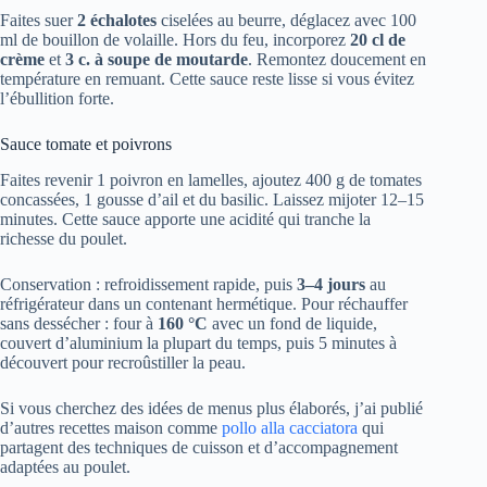
Faites suer
2 échalotes
ciselées au beurre, déglacez avec 100
ml de bouillon de volaille. Hors du feu, incorporez
20 cl de
crème
et
3 c. à soupe de moutarde
. Remontez doucement en
température en remuant. Cette sauce reste lisse si vous évitez
l’ébullition forte.
Sauce tomate et poivrons
Faites revenir 1 poivron en lamelles, ajoutez 400 g de tomates
concassées, 1 gousse d’ail et du basilic. Laissez mijoter 12–15
minutes. Cette sauce apporte une acidité qui tranche la
richesse du poulet.
Conservation : refroidissement rapide, puis
3–4 jours
au
réfrigérateur dans un contenant hermétique. Pour réchauffer
sans dessécher : four à
160 °C
avec un fond de liquide,
couvert d’aluminium la plupart du temps, puis 5 minutes à
découvert pour recroûstiller la peau.
Si vous cherchez des idées de menus plus élaborés, j’ai publié
d’autres recettes maison comme
pollo alla cacciatora
qui
partagent des techniques de cuisson et d’accompagnement
adaptées au poulet.