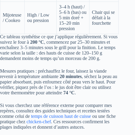
3–4 h (haut) /
5–6 h (bas) ou
Chair qui se
Mijoteuse
High / Low
5 min doré +
défait à la
/ Cookeo
ou pression
15–20 min
fourchette
pression
Ce tableau synthétise ce que j’applique régulièrement. Si vous
suivez le four à
200 °C
, commencez par 25–30 minutes et
enchaînez 3–5 minutes sous le grill pour la finition. Le temps
varie selon la taille : des hauts de cuisse de 120–150 g
demandent moins de temps qu’un morceau de 200 g.
Mesures pratiques : préchauffez le four, laissez la viande
revenir à température ambiante
20 minutes
, séchez la peau au
papier absorbant, puis enfournez côté peau vers le haut. Pour
vérifier, piquez près de l’os : le jus doit être clair ou utilisez
votre thermomètre pour atteindre
74 °C
.
Si vous cherchez une référence externe pour comparer mes
repères, consultez des guides techniques et recettes testées
comme celui de
temps de cuisson haut de cuisse
ou une fiche
pratique chez
chicken-chef
. Ces ressources confirment les
plages indiquées et donnent d’autres astuces.