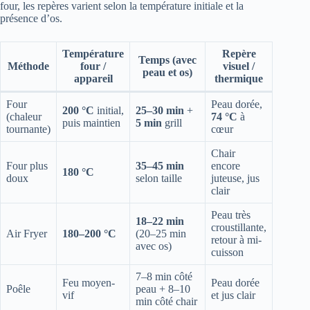
four, les repères varient selon la température initiale et la
présence d’os.
Température
Repère
Temps (avec
Méthode
four /
visuel /
peau et os)
appareil
thermique
Four
Peau dorée,
200 °C
initial,
25–30 min
+
(chaleur
74 °C
à
puis maintien
5 min
grill
tournante)
cœur
Chair
Four plus
35–45 min
encore
180 °C
doux
selon taille
juteuse, jus
clair
Peau très
18–22 min
croustillante,
Air Fryer
180–200 °C
(20–25 min
retour à mi-
avec os)
cuisson
7–8 min côté
Feu moyen-
Peau dorée
Poêle
peau + 8–10
vif
et jus clair
min côté chair