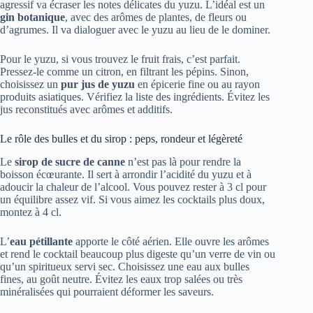
agressif va écraser les notes délicates du yuzu. L’idéal est un
gin botanique
, avec des arômes de plantes, de fleurs ou
d’agrumes. Il va dialoguer avec le yuzu au lieu de le dominer.
Pour le yuzu, si vous trouvez le fruit frais, c’est parfait.
Pressez-le comme un citron, en filtrant les pépins. Sinon,
choisissez un
pur jus de yuzu
en épicerie fine ou au rayon
produits asiatiques. Vérifiez la liste des ingrédients. Évitez les
jus reconstitués avec arômes et additifs.
Le rôle des bulles et du sirop : peps, rondeur et légèreté
Le
sirop de sucre de canne
n’est pas là pour rendre la
boisson écœurante. Il sert à arrondir l’acidité du yuzu et à
adoucir la chaleur de l’alcool. Vous pouvez rester à 3 cl pour
un équilibre assez vif. Si vous aimez les cocktails plus doux,
montez à 4 cl.
L’
eau pétillante
apporte le côté aérien. Elle ouvre les arômes
et rend le cocktail beaucoup plus digeste qu’un verre de vin ou
qu’un spiritueux servi sec. Choisissez une eau aux bulles
fines, au goût neutre. Évitez les eaux trop salées ou très
minéralisées qui pourraient déformer les saveurs.