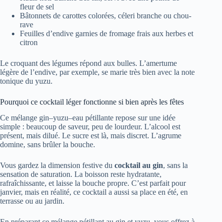
fleur de sel
Bâtonnets de carottes colorées, céleri branche ou chou-
rave
Feuilles d’endive garnies de fromage frais aux herbes et
citron
Le croquant des légumes répond aux bulles. L’amertume
légère de l’endive, par exemple, se marie très bien avec la note
tonique du yuzu.
Pourquoi ce cocktail léger fonctionne si bien après les fêtes
Ce mélange gin–yuzu–eau pétillante repose sur une idée
simple : beaucoup de saveur, peu de lourdeur. L’alcool est
présent, mais dilué. Le sucre est là, mais discret. L’agrume
domine, sans brûler la bouche.
Vous gardez la dimension festive du
cocktail au gin
, sans la
sensation de saturation. La boisson reste hydratante,
rafraîchissante, et laisse la bouche propre. C’est parfait pour
janvier, mais en réalité, ce cocktail a aussi sa place en été, en
terrasse ou au jardin.
En préparant ce mélange pétillant au gin et yuzu, vous offrez à