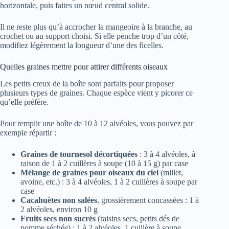
horizontale, puis faites un nœud central solide.
Il ne reste plus qu’à accrocher la mangeoire à la branche, au
crochet ou au support choisi. Si elle penche trop d’un côté,
modifiez légèrement la longueur d’une des ficelles.
Quelles graines mettre pour attirer différents oiseaux
Les petits creux de la boîte sont parfaits pour proposer
plusieurs types de graines. Chaque espèce vient y picorer ce
qu’elle préfère.
Pour remplir une boîte de 10 à 12 alvéoles, vous pouvez par
exemple répartir :
Graines de tournesol décortiquées
: 3 à 4 alvéoles, à
raison de 1 à 2 cuillères à soupe (10 à 15 g) par case
Mélange de graines pour oiseaux du ciel
(millet,
avoine, etc.) : 3 à 4 alvéoles, 1 à 2 cuillères à soupe par
case
Cacahuètes non salées
, grossièrement concassées : 1 à
2 alvéoles, environ 10 g
Fruits secs non sucrés
(raisins secs, petits dés de
pomme séchée) : 1 à 2 alvéoles, 1 cuillère à soupe