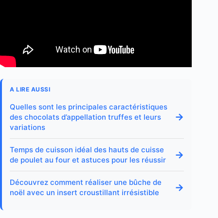
A LIRE AUSSI
Quelles sont les principales caractéristiques
→
des chocolats d’appellation truffes et leurs
variations
Temps de cuisson idéal des hauts de cuisse
→
de poulet au four et astuces pour les réussir
Découvrez comment réaliser une bûche de
→
noël avec un insert croustillant irrésistible