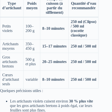
Type
Poids
cuisson (à
Quantité d’eau
d’artichaut
moyen
partir du
recommandée
sifflement)
250 ml (Clipso)
Petits
100–
/ 500 ml
8–10 minutes
violets
200 g
(cocotte
classique)
Artichauts
350–
15–17 minutes
250 ml / 500 ml
moyens
450 g
Gros
500 g
artichauts
20–25 minutes
250 ml / 500 ml
et plus
bretons
Cœurs
d’artichaut
variable
8–10 minutes
250 ml / 500 ml
seuls
Quelques précisions utiles :
Les artichauts violets cuisent environ
30 % plus vite
que les gros artichauts bretons à poids égal, car leurs
feuilles sont plus fines.