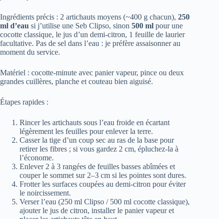
Ingrédients précis : 2 artichauts moyens (~400 g chacun),
250
ml d’eau
si j’utilise une Seb Clipso, sinon
500 ml
pour une
cocotte classique, le jus d’un demi-citron, 1 feuille de laurier
facultative. Pas de sel dans l’eau : je préfère assaisonner au
moment du service.
Matériel : cocotte-minute avec panier vapeur, pince ou deux
grandes cuillères, planche et couteau bien aiguisé.
Étapes rapides :
Rincer les artichauts sous l’eau froide en écartant
légèrement les feuilles pour enlever la terre.
Casser la tige d’un coup sec au ras de la base pour
retirer les fibres ; si vous gardez 2 cm, épluchez-la à
l’économe.
Enlever 2 à 3 rangées de feuilles basses abîmées et
couper le sommet sur 2–3 cm si les pointes sont dures.
Frotter les surfaces coupées au demi-citron pour éviter
le noircissement.
Verser l’eau (250 ml Clipso / 500 ml cocotte classique),
ajouter le jus de citron, installer le panier vapeur et