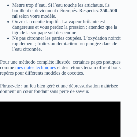
Mettre trop d’eau. Si l’eau touche les artichauts, ils
bouillent et deviennent détrempés. Respectez
250–500
ml
selon votre modèle.
Ouvrir la cocotte trop tôt. La vapeur brûlante est
dangereuse et vous perdez la pression ; attendez que la
tige de la soupape soit descendue.
Ne pas citronner les parties coupées. L’oxydation noircit
rapidement ; frottez au demi-citron ou plongez dans de
l’eau citronnée.
Pour une méthodo complète illustrée, certaines pages pratiques
comme
mes notes techniques
et des retours terrain offrent bons
repères pour différents modèles de cocottes.
Phrase-clé : un feu bien géré et une dépressurisation maîtrisée
donnent un cœur fondant sans perte de saveur.