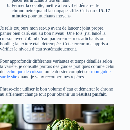
placer les artichauts tête en haut.
Fermer la cocotte, mettre à feu vif et démarrer le
chronomètre quand la soupape siffle. Cuisson :
15–17
minutes
pour artichauts moyens.
Je relis toujours mon set-up avant de lancer : joint propre,
panier bien calé, eau au bon niveau. Une fois, j’ai lancé la
cuisson avec 750 ml d’eau par erreur et mes artichauts ont
bouilli ; la texture était détrempée. Cette erreur m’a appris à
vérifier le niveau d’eau systématiquement.
Pour approfondir différentes variantes et temps détaillés selon
la variété, je consulte parfois des guides pratiques comme celui
de
technique de cuisson
ou le dossier complet sur
mon guide
sur le site
quand je veux recouper mes repères.
Phrase-clé : utiliser le bon volume d’eau et démarrer le chrono
au sifflement change tout pour obtenir un
résultat parfait
.