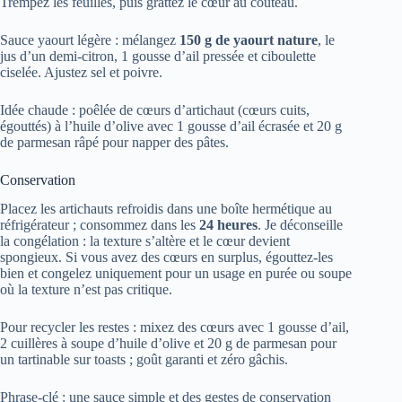
Trempez les feuilles, puis grattez le cœur au couteau.
Sauce yaourt légère : mélangez
150 g de yaourt nature
, le
jus d’un demi-citron, 1 gousse d’ail pressée et ciboulette
ciselée. Ajustez sel et poivre.
Idée chaude : poêlée de cœurs d’artichaut (cœurs cuits,
égouttés) à l’huile d’olive avec 1 gousse d’ail écrasée et 20 g
de parmesan râpé pour napper des pâtes.
Conservation
Placez les artichauts refroidis dans une boîte hermétique au
réfrigérateur ; consommez dans les
24 heures
. Je déconseille
la congélation : la texture s’altère et le cœur devient
spongieux. Si vous avez des cœurs en surplus, égouttez-les
bien et congelez uniquement pour un usage en purée ou soupe
où la texture n’est pas critique.
Pour recycler les restes : mixez des cœurs avec 1 gousse d’ail,
2 cuillères à soupe d’huile d’olive et 20 g de parmesan pour
un tartinable sur toasts ; goût garanti et zéro gâchis.
Phrase-clé : une sauce simple et des gestes de conservation