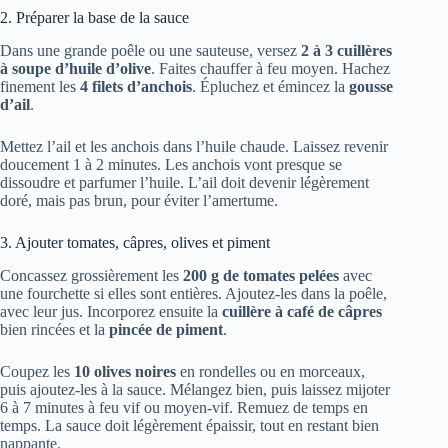
2. Préparer la base de la sauce
Dans une grande poêle ou une sauteuse, versez
2 à 3 cuillères
à soupe d’huile d’olive
. Faites chauffer à feu moyen. Hachez
finement les
4 filets d’anchois
. Épluchez et émincez la
gousse
d’ail
.
Mettez l’ail et les anchois dans l’huile chaude. Laissez revenir
doucement 1 à 2 minutes. Les anchois vont presque se
dissoudre et parfumer l’huile. L’ail doit devenir légèrement
doré, mais pas brun, pour éviter l’amertume.
3. Ajouter tomates, câpres, olives et piment
Concassez grossièrement les
200 g de tomates pelées
avec
une fourchette si elles sont entières. Ajoutez-les dans la poêle,
avec leur jus. Incorporez ensuite la
cuillère à café de câpres
bien rincées et la
pincée de piment
.
Coupez les
10 olives noires
en rondelles ou en morceaux,
puis ajoutez-les à la sauce. Mélangez bien, puis laissez mijoter
6 à 7 minutes à feu vif ou moyen-vif. Remuez de temps en
temps. La sauce doit légèrement épaissir, tout en restant bien
nappante.