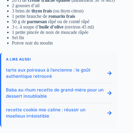
20 cl de
crème fraîche épaisse
(idéalement 30 % MG)
2 gousses d’ail
3 brins de
thym frais
(ou thym citron)
1 petite branche de
romarin frais
50 g de
parmesan
râpé ou de comté râpé
3 c. à soupe d’
huile d’olive
(environ 45 ml)
1 petite pincée de noix de muscade râpée
Sel fin
Poivre noir du moulin
A LIRE AUSSI
tarte aux poireaux à l’ancienne : le goût
→
authentique retrouvé
Baba au rhum recette de grand-mère pour un
→
dessert inoubliable
recette cookie mie caline : réussir un
→
moelleux irrésistible