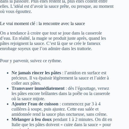
dans la passoire. Plus elles restent là, plus elles collent entre
elles. L’idéal est d’avoir la sauce prête, ou presque, au moment
où vous égouttez.
Le vrai moment clé : la rencontre avec la sauce
On a tendance à croire que tout se joue dans la casserole
d’eau. En réalité, la magie se produit juste après, quand les
pâtes rejoignent la sauce. C’est là que se crée le fameux
enrobage soyeux que l’on admire dans les trattorie.
Pour y parvenir, suivez ce rythme.
Ne jamais rincer les pâtes
: l’amidon en surface est
précieux. Il va épaissir légèrement la sauce et l’aider à
coller aux pâtes.
Transvaser immédiatement
: dès l’égouttage, versez
les pâtes encore brûlantes dans la poêle ou la casserole
où la sauce mijote.
Ajouter l’eau de cuisson
: commencez par 3 à 4
cuillères à soupe, puis ajustez. Cette eau salée et
amidonnée rend la sauce plus onctueuse, sans crème.
Mélanger à feu doux
pendant 1 à 2 minutes. On dit en
Italie que les pâtes doivent « cuire dans la sauce » pour