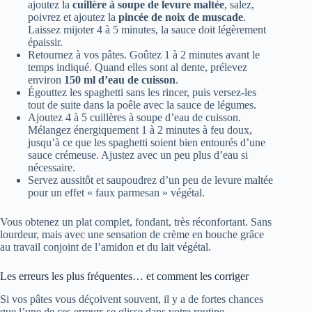
ajoutez la
cuillère à soupe de levure maltée
, salez,
poivrez et ajoutez la
pincée de noix de muscade
.
Laissez mijoter 4 à 5 minutes, la sauce doit légèrement
épaissir.
Retournez à vos pâtes. Goûtez 1 à 2 minutes avant le
temps indiqué. Quand elles sont al dente, prélevez
environ
150 ml d’eau de cuisson
.
Égouttez les spaghetti sans les rincer, puis versez-les
tout de suite dans la poêle avec la sauce de légumes.
Ajoutez 4 à 5 cuillères à soupe d’eau de cuisson.
Mélangez énergiquement 1 à 2 minutes à feu doux,
jusqu’à ce que les spaghetti soient bien entourés d’une
sauce crémeuse. Ajustez avec un peu plus d’eau si
nécessaire.
Servez aussitôt et saupoudrez d’un peu de levure maltée
pour un effet « faux parmesan » végétal.
Vous obtenez un plat complet, fondant, très réconfortant. Sans
lourdeur, mais avec une sensation de crème en bouche grâce
au travail conjoint de l’amidon et du lait végétal.
Les erreurs les plus fréquentes… et comment les corriger
Si vos pâtes vous déçoivent souvent, il y a de fortes chances
que l’une de ces erreurs se glisse dans votre routine.