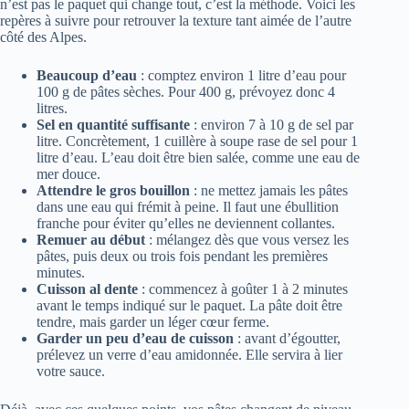
n’est pas le paquet qui change tout, c’est la méthode. Voici les
repères à suivre pour retrouver la texture tant aimée de l’autre
côté des Alpes.
Beaucoup d’eau
: comptez environ 1 litre d’eau pour
100 g de pâtes sèches. Pour 400 g, prévoyez donc 4
litres.
Sel en quantité suffisante
: environ 7 à 10 g de sel par
litre. Concrètement, 1 cuillère à soupe rase de sel pour 1
litre d’eau. L’eau doit être bien salée, comme une eau de
mer douce.
Attendre le gros bouillon
: ne mettez jamais les pâtes
dans une eau qui frémit à peine. Il faut une ébullition
franche pour éviter qu’elles ne deviennent collantes.
Remuer au début
: mélangez dès que vous versez les
pâtes, puis deux ou trois fois pendant les premières
minutes.
Cuisson al dente
: commencez à goûter 1 à 2 minutes
avant le temps indiqué sur le paquet. La pâte doit être
tendre, mais garder un léger cœur ferme.
Garder un peu d’eau de cuisson
: avant d’égoutter,
prélevez un verre d’eau amidonnée. Elle servira à lier
votre sauce.