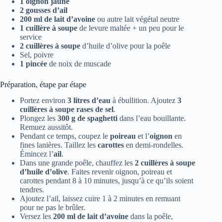
1 oignon jaune
2 gousses d’ail
200 ml de lait d’avoine
ou autre lait végétal neutre
1 cuillère à soupe
de levure maltée + un peu pour le
service
2 cuillères à soupe
d’huile d’olive pour la poêle
Sel, poivre
1 pincée
de noix de muscade
Préparation, étape par étape
Portez environ
3 litres d’eau
à ébullition. Ajoutez
3
cuillères à soupe rases de sel
.
Plongez les
300 g de spaghetti
dans l’eau bouillante.
Remuez aussitôt.
Pendant ce temps, coupez le
poireau
et l’
oignon
en
fines lanières. Taillez les
carottes
en demi-rondelles.
Émincez l’
ail
.
Dans une grande poêle, chauffez les
2 cuillères à soupe
d’huile d’olive
. Faites revenir oignon, poireau et
carottes pendant 8 à 10 minutes, jusqu’à ce qu’ils soient
tendres.
Ajoutez l’ail, laissez cuire 1 à 2 minutes en remuant
pour ne pas le brûler.
Versez les
200 ml de lait d’avoine
dans la poêle,