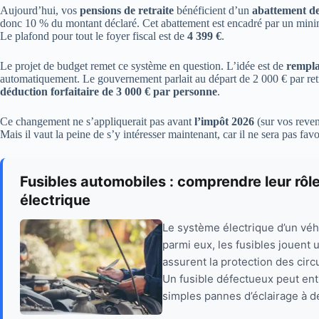
Aujourd’hui, vos
pensions de retraite
bénéficient d’un
abattement d
donc 10 % du montant déclaré. Cet abattement est encadré par un mi
Le plafond pour tout le foyer fiscal est de
4 399 €
.
Le projet de budget remet ce système en question. L’idée est de
rempla
automatiquement. Le gouvernement parlait au départ de 2 000 € par retra
déduction forfaitaire de 3 000 € par personne
.
Ce changement ne s’appliquerait pas avant
l’impôt 2026
(sur vos reven
Mais il vaut la peine de s’y intéresser maintenant, car il ne sera pas fav
Fusibles automobiles : comprendre leur rôl
électrique
Le système électrique d’un vé
parmi eux, les fusibles jouent 
assurent la protection des circu
Un fusible défectueux peut ent
simples pannes d’éclairage à d