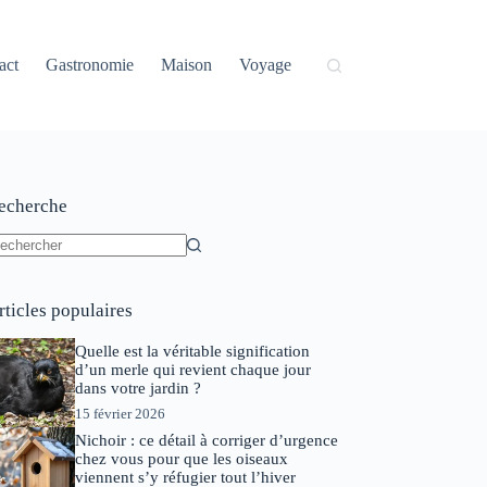
act
Gastronomie
Maison
Voyage
echerche
ucun
sultat
rticles populaires
Quelle est la véritable signification
d’un merle qui revient chaque jour
dans votre jardin ?
15 février 2026
Nichoir : ce détail à corriger d’urgence
chez vous pour que les oiseaux
viennent s’y réfugier tout l’hiver