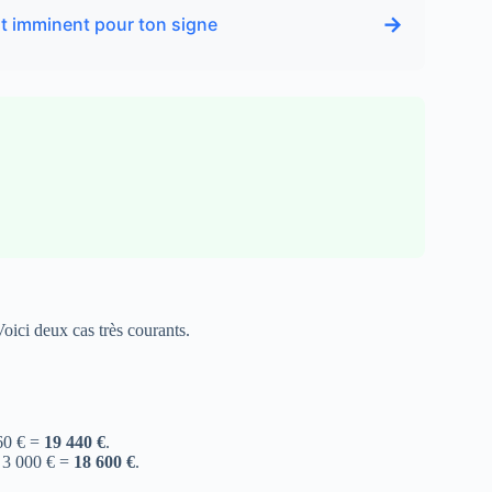
→
nt imminent pour ton signe
oici deux cas très courants.
60 € =
19 440 €
.
− 3 000 € =
18 600 €
.