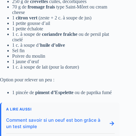
250 g de
crevettes
cuites, décortiquées
70 g de
fromage frais
type Saint-Môret ou cream
cheese
1
citron vert
(zeste + 2 c. à soupe de jus)
1 petite gousse d’ail
1 petite échalote
1 c. à soupe de
coriandre fraîche
ou de persil plat
ciselé
1 c. à soupe d’
huile d’olive
Sel fin
Poivre du moulin
1 jaune d’œuf
1 c. à soupe de lait (pour la dorure)
Option pour relever un peu :
1 pincée de
piment d’Espelette
ou de paprika fumé
A LIRE AUSSI
Comment savoir si un oeuf est bon grâce à
→
un test simple