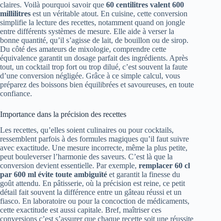
claires. Voilà pourquoi savoir que
60 centilitres valent 600
millilitres
est un véritable atout. En cuisine, cette conversion
simplifie la lecture des recettes, notamment quand on jongle
entre différents systèmes de mesure. Elle aide à verser la
bonne quantité, qu’il s’agisse de lait, de bouillon ou de sirop.
Du côté des amateurs de mixologie, comprendre cette
équivalence garantit un dosage parfait des ingrédients. Après
tout, un cocktail trop fort ou trop dilué, c’est souvent la faute
d’une conversion négligée. Grâce à ce simple calcul, vous
préparez des boissons bien équilibrées et savoureuses, en toute
confiance.
Importance dans la précision des recettes
Les recettes, qu’elles soient culinaires ou pour cocktails,
ressemblent parfois à des formules magiques qu’il faut suivre
avec exactitude. Une mesure incorrecte, même la plus petite,
peut bouleverser l’harmonie des saveurs. C’est là que la
conversion devient essentielle. Par exemple,
remplacer 60 cl
par 600 ml évite toute ambiguïté
et garantit la finesse du
goût attendu. En pâtisserie, où la précision est reine, ce petit
détail fait souvent la différence entre un gâteau réussi et un
fiasco. En laboratoire ou pour la concoction de médicaments,
cette exactitude est aussi capitale. Bref, maîtriser ces
conversions c’est s’assurer que chaque recette soit une réussite