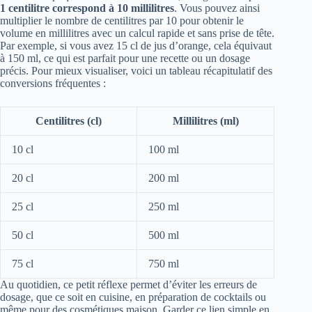
1 centilitre correspond à 10 millilitres
. Vous pouvez ainsi
multiplier le nombre de centilitres par 10 pour obtenir le
volume en millilitres avec un calcul rapide et sans prise de tête.
Par exemple, si vous avez 15 cl de jus d’orange, cela équivaut
à 150 ml, ce qui est parfait pour une recette ou un dosage
précis. Pour mieux visualiser, voici un tableau récapitulatif des
conversions fréquentes :
Centilitres (cl)
Millilitres (ml)
10 cl
100 ml
20 cl
200 ml
25 cl
250 ml
50 cl
500 ml
75 cl
750 ml
Au quotidien, ce petit réflexe permet d’éviter les erreurs de
dosage, que ce soit en cuisine, en préparation de cocktails ou
même pour des cosmétiques maison. Garder ce lien simple en