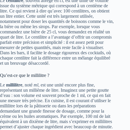
Le
centilitre
, souvent abrégé en
cl
, est une unité de volume
issue du système métrique qui correspond à un centième de
litre. Ce qui revient à dire qu’avec 100 centilitres, on obtient
un litre entier. Cette unité est très largement utilisée,
notamment pour doser les quantités de boissons comme le vin,
la bière ou même les sirops. Par exemple, lorsque vous
commandez une bière de 25 cl, vous demandez en réalité un
quart de litre. Le centilitre a l’avantage d’offrir un compromis
parfait entre précision et simplicité : il est assez petit pour
mesurer de petites quantités, mais reste facile à visualiser.
Dans les bars, il facilite le dosage rigoureux des cocktails, où
chaque centilitre fait la différence entre un mélange équilibré
et un breuvage désaccordé.
Qu’est-ce que le millilitre ?
Le
millilitre
, noté
ml
, est une unité encore plus fine,
représentant un millième de litre. Imaginez une petite goutte
d’eau : son volume est souvent proche de 1 ml, ce qui en fait
une mesure très précise. En cuisine, il est courant d’utiliser le
millilitre lors de la pâtisserie ou dans les préparations
demandant une grande finesse de dosage, comme pour la
crème ou les huiles aromatiques. Par exemple, 100 ml de lait
équivalent à un dixième de litre, mais s’exprimer en millilitres
permet d’ajuster chaque ingrédient avec beaucoup de minutie.