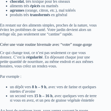
chocolat
, très toxique pour les oiseaux
aliments très
épicés
ou marinés
agrumes
(orange, citron, etc.), mal tolérés
produits très
transformés
en général
En restant sur des aliments simples, proches de la nature, vous
évitez les problèmes de santé. Votre jardin devient alors un
refuge sûr, pas seulement une “cantine” rapide.
Créer une vraie routine hivernale avec “votre” rouge-gorge
Ce qui change tout, ce n’est pas seulement ce que vous
donnez. C’est la
régularité
. En déposant chaque jour une
petite quantité de nourriture, au même endroit et aux mêmes
horaires, vous créez un rendez-vous.
Par exemple :
un dépôt vers
8 h – 9 h
, avec vers de farine et quelques
miettes d’avoine
un second vers
15 h – 16 h
, avec quelques vers de terre
si vous en avez, et un peu de graisse végétale émiettée
Au bout de quelques jours, vous verrez souvent le rouge-