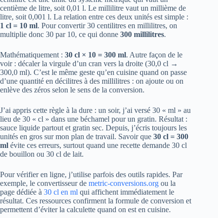
centième de litre, soit 0,01 l. Le millilitre vaut un millième de
litre, soit 0,001 l. La relation entre ces deux unités est simple :
1 cl = 10 ml
. Pour convertir 30 centilitres en millilitres, on
multiplie donc 30 par 10, ce qui donne
300 millilitres
.
Mathématiquement :
30 cl × 10 = 300 ml
. Autre façon de le
voir : décaler la virgule d’un cran vers la droite (30,0 cl →
300,0 ml). C’est le même geste qu’en cuisine quand on passe
d’une quantité en décilitres à des millilitres : on ajoute ou on
enlève des zéros selon le sens de la conversion.
J’ai appris cette règle à la dure : un soir, j’ai versé 30 « ml » au
lieu de 30 « cl » dans une béchamel pour un gratin. Résultat :
sauce liquide partout et gratin sec. Depuis, j’écris toujours les
unités en gros sur mon plan de travail. Savoir que
30 cl = 300
ml
évite ces erreurs, surtout quand une recette demande 30 cl
de bouillon ou 30 cl de lait.
Pour vérifier en ligne, j’utilise parfois des outils rapides. Par
exemple, le convertisseur de
metric-conversions.org
ou la
page dédiée à
30 cl en ml
qui affichent immédiatement le
résultat. Ces ressources confirment la formule de conversion et
permettent d’éviter la calculette quand on est en cuisine.