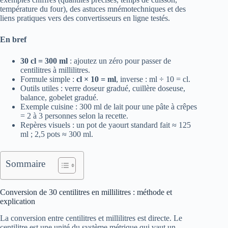
température du four), des astuces mnémotechniques et des
liens pratiques vers des convertisseurs en ligne testés.
En bref
30 cl = 300 ml
: ajoutez un zéro pour passer de
centilitres à millilitres.
Formule simple :
cl × 10 = ml
, inverse : ml ÷ 10 = cl.
Outils utiles : verre doseur gradué, cuillère doseuse,
balance, gobelet gradué.
Exemple cuisine : 300 ml de lait pour une pâte à crêpes
= 2 à 3 personnes selon la recette.
Repères visuels : un pot de yaourt standard fait ≈ 125
ml ; 2,5 pots ≈ 300 ml.
Sommaire
Conversion de 30 centilitres en millilitres : méthode et
explication
La conversion entre centilitres et millilitres est directe. Le
centilitre est une unité du système métrique qui vaut un