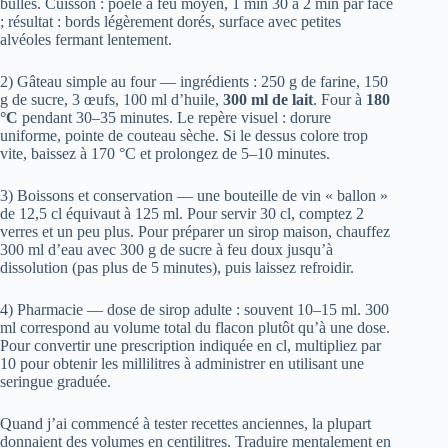
bulles. Cuisson : poêle à feu moyen, 1 min 30 à 2 min par face
; résultat : bords légèrement dorés, surface avec petites
alvéoles fermant lentement.
2) Gâteau simple au four — ingrédients : 250 g de farine, 150
g de sucre, 3 œufs, 100 ml d’huile,
300 ml de lait
. Four à
180
°C
pendant 30–35 minutes. Le repère visuel : dorure
uniforme, pointe de couteau sèche. Si le dessus colore trop
vite, baissez à 170 °C et prolongez de 5–10 minutes.
3) Boissons et conservation — une bouteille de vin « ballon »
de 12,5 cl équivaut à 125 ml. Pour servir 30 cl, comptez 2
verres et un peu plus. Pour préparer un sirop maison, chauffez
300 ml d’eau avec 300 g de sucre à feu doux jusqu’à
dissolution (pas plus de 5 minutes), puis laissez refroidir.
4) Pharmacie — dose de sirop adulte : souvent 10–15 ml. 300
ml correspond au volume total du flacon plutôt qu’à une dose.
Pour convertir une prescription indiquée en cl, multipliez par
10 pour obtenir les millilitres à administrer en utilisant une
seringue graduée.
Quand j’ai commencé à tester recettes anciennes, la plupart
donnaient des volumes en centilitres. Traduire mentalement en