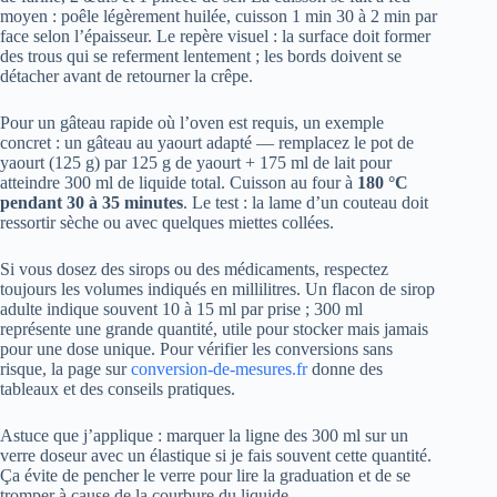
moyen : poêle légèrement huilée, cuisson 1 min 30 à 2 min par
face selon l’épaisseur. Le repère visuel : la surface doit former
des trous qui se referment lentement ; les bords doivent se
détacher avant de retourner la crêpe.
Pour un gâteau rapide où l’oven est requis, un exemple
concret : un gâteau au yaourt adapté — remplacez le pot de
yaourt (125 g) par 125 g de yaourt + 175 ml de lait pour
atteindre 300 ml de liquide total. Cuisson au four à
180 °C
pendant 30 à 35 minutes
. Le test : la lame d’un couteau doit
ressortir sèche ou avec quelques miettes collées.
Si vous dosez des sirops ou des médicaments, respectez
toujours les volumes indiqués en millilitres. Un flacon de sirop
adulte indique souvent 10 à 15 ml par prise ; 300 ml
représente une grande quantité, utile pour stocker mais jamais
pour une dose unique. Pour vérifier les conversions sans
risque, la page sur
conversion-de-mesures.fr
donne des
tableaux et des conseils pratiques.
Astuce que j’applique : marquer la ligne des 300 ml sur un
verre doseur avec un élastique si je fais souvent cette quantité.
Ça évite de pencher le verre pour lire la graduation et de se
tromper à cause de la courbure du liquide.