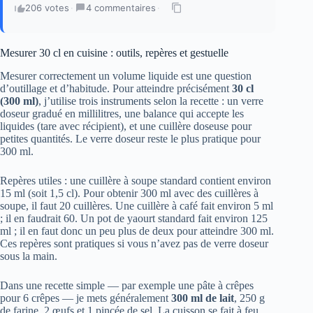
206 votes
·
4 commentaires
·
Mesurer 30 cl en cuisine : outils, repères et gestuelle
Mesurer correctement un volume liquide est une question
d’outillage et d’habitude. Pour atteindre précisément
30 cl
(300 ml)
, j’utilise trois instruments selon la recette : un verre
doseur gradué en millilitres, une balance qui accepte les
liquides (tare avec récipient), et une cuillère doseuse pour
petites quantités. Le verre doseur reste le plus pratique pour
300 ml.
Repères utiles : une cuillère à soupe standard contient environ
15 ml (soit 1,5 cl). Pour obtenir 300 ml avec des cuillères à
soupe, il faut 20 cuillères. Une cuillère à café fait environ 5 ml
; il en faudrait 60. Un pot de yaourt standard fait environ 125
ml ; il en faut donc un peu plus de deux pour atteindre 300 ml.
Ces repères sont pratiques si vous n’avez pas de verre doseur
sous la main.
Dans une recette simple — par exemple une pâte à crêpes
pour 6 crêpes — je mets généralement
300 ml de lait
, 250 g
de farine, 2 œufs et 1 pincée de sel. La cuisson se fait à feu