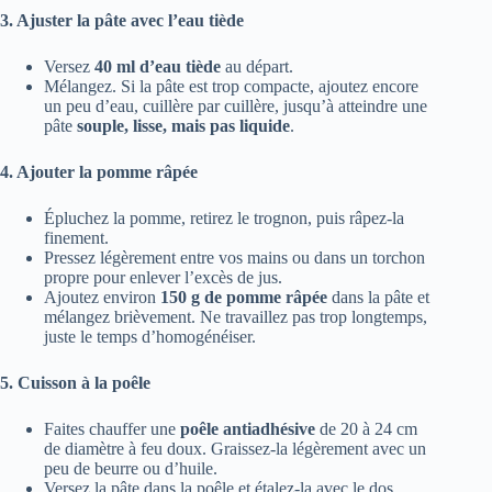
3. Ajuster la pâte avec l’eau tiède
Versez
40 ml d’eau tiède
au départ.
Mélangez. Si la pâte est trop compacte, ajoutez encore
un peu d’eau, cuillère par cuillère, jusqu’à atteindre une
pâte
souple, lisse, mais pas liquide
.
4. Ajouter la pomme râpée
Épluchez la pomme, retirez le trognon, puis râpez-la
finement.
Pressez légèrement entre vos mains ou dans un torchon
propre pour enlever l’excès de jus.
Ajoutez environ
150 g de pomme râpée
dans la pâte et
mélangez brièvement. Ne travaillez pas trop longtemps,
juste le temps d’homogénéiser.
5. Cuisson à la poêle
Faites chauffer une
poêle antiadhésive
de 20 à 24 cm
de diamètre à feu doux. Graissez-la légèrement avec un
peu de beurre ou d’huile.
Versez la pâte dans la poêle et étalez-la avec le dos