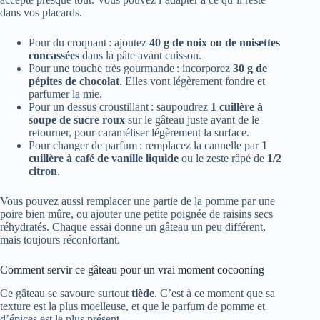
dans vos placards.
Pour du croquant : ajoutez
40 g de noix ou de noisettes
concassées
dans la pâte avant cuisson.
Pour une touche très gourmande : incorporez
30 g de
pépites de chocolat
. Elles vont légèrement fondre et
parfumer la mie.
Pour un dessus croustillant : saupoudrez
1 cuillère à
soupe de sucre roux
sur le gâteau juste avant de le
retourner, pour caraméliser légèrement la surface.
Pour changer de parfum : remplacez la cannelle par
1
cuillère à café de vanille liquide
ou le zeste râpé de
1/2
citron
.
Vous pouvez aussi remplacer une partie de la pomme par une
poire bien mûre, ou ajouter une petite poignée de raisins secs
réhydratés. Chaque essai donne un gâteau un peu différent,
mais toujours réconfortant.
Comment servir ce gâteau pour un vrai moment cocooning
Ce gâteau se savoure surtout
tiède
. C’est à ce moment que sa
texture est la plus moelleuse, et que le parfum de pomme et
d’épices est le plus présent.