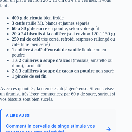
Pour un plat d’environ 20 x 15 cm ou 4 à 6 verrines, il vous
faut :
400 g de ricotta
bien froide
3 œufs
(taille M), blancs et jaunes séparés
60 à 80 g de sucre
en poudre, selon votre goût
20 à 24 biscuits à la cuillère
(soit environ 120 à 150 g)
250 ml de café
très corsé, refroidi (espresso rallongé ou
café filtre bien serré)
1 cuillère à café d’extrait de vanille
liquide ou en
poudre
1 à 2 cuillères à soupe d’alcool
(marsala, amaretto ou
rhum), facultatif
2 à 3 cuillères à soupe de cacao en poudre
non sucré
1 pincée de sel fin
Avec ces quantités, la crème est déjà généreuse. Si vous visez
un tiramisu très léger, commencez par 60 g de sucre, surtout si
vos biscuits sont bien sucrés.
A LIRE AUSSI
Comment la cervelle de singe stimule vos
→