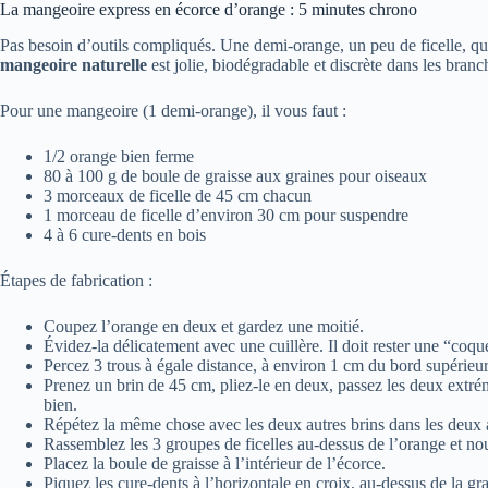
La mangeoire express en écorce d’orange : 5 minutes chrono
Pas besoin d’outils compliqués. Une demi-orange, un peu de ficelle, quel
mangeoire naturelle
est jolie, biodégradable et discrète dans les branc
Pour une mangeoire (1 demi-orange), il vous faut :
1/2 orange bien ferme
80 à 100 g de boule de graisse aux graines pour oiseaux
3 morceaux de ficelle de 45 cm chacun
1 morceau de ficelle d’environ 30 cm pour suspendre
4 à 6 cure-dents en bois
Étapes de fabrication :
Coupez l’orange en deux et gardez une moitié.
Évidez-la délicatement avec une cuillère. Il doit rester une “coq
Percez 3 trous à égale distance, à environ 1 cm du bord supérieur
Prenez un brin de 45 cm, pliez-le en deux, passez les deux extrémi
bien.
Répétez la même chose avec les deux autres brins dans les deux a
Rassemblez les 3 groupes de ficelles au-dessus de l’orange et no
Placez la boule de graisse à l’intérieur de l’écorce.
Piquez les cure-dents à l’horizontale en croix, au-dessus de la grai