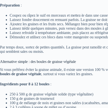
Préparation
:
Coupez ou râpez le suif en morceaux et mettez-le dans une casse
Laissez fondre doucement en remuant parfois. La graisse ne doit p
Ajoutez les graines et les fruits secs. Mélangez bien pour bien répa
Laissez tiédir quelques minutes, puis versez dans des moules à gl
Laissez refroidir à température ambiante, puis placez au réfrigérat
Démoulez et utilisez ces blocs dans votre mangeoire ou suspendus
Par temps doux, sortez de petites quantités. La graisse peut ramollir et c
qui semblent sales ou moisis.
Alternative simple : des boules de graisse végétale
Si vous préférez éviter la graisse animale, il existe une version 100 % v
boules de graisse végétale
, surtout si vous variez les graines.
Ingrédients pour 8 à 12 boules
:
250 à 500 g de graisse végétale solide (type végétaline)
150 g de graines de tournesol
100 g de mélange de noix et graines non salées (cacahuètes, aman
2 à 3 cuillères à soupe de millet ou d’avoine