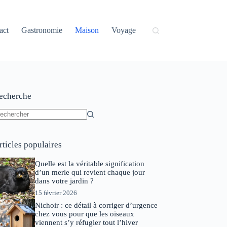
act
Gastronomie
Maison
Voyage
echerche
ucun
sultat
rticles populaires
Quelle est la véritable signification
d’un merle qui revient chaque jour
dans votre jardin ?
15 février 2026
Nichoir : ce détail à corriger d’urgence
chez vous pour que les oiseaux
viennent s’y réfugier tout l’hiver