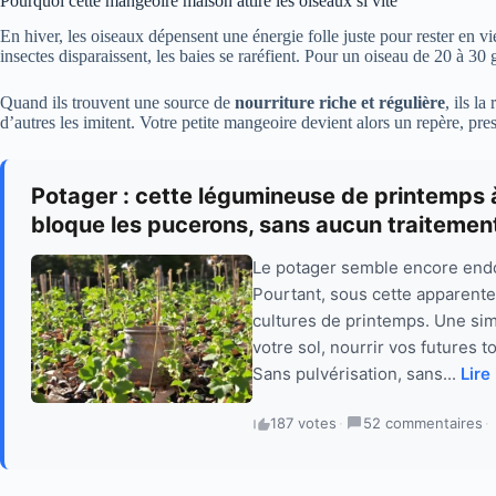
Pourquoi cette mangeoire maison attire les oiseaux si vite
En hiver, les oiseaux dépensent une énergie folle juste pour rester en vi
insectes disparaissent, les baies se raréfient. Pour un oiseau de 20 à 
Quand ils trouvent une source de
nourriture riche et régulière
, ils l
d’autres les imitent. Votre petite mangeoire devient alors un repère, pr
Potager : cette légumineuse de printemps à 
bloque les pucerons, sans aucun traitemen
Le potager semble encore endorm
Pourtant, sous cette apparente
cultures de printemps. Une sim
votre sol, nourrir vos futures 
Sans pulvérisation, sans...
Lire
187 votes
·
52 commentaires
·