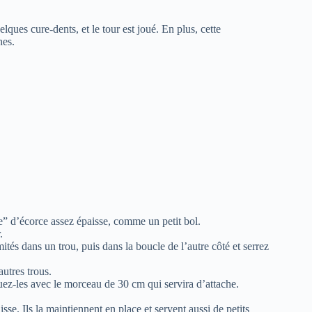
ques cure-dents, et le tour est joué. En plus, cette
hes.
ue” d’écorce assez épaisse, comme un petit bol.
.
tés dans un trou, puis dans la boucle de l’autre côté et serrez
utres trous.
uez-les avec le morceau de 30 cm qui servira d’attache.
sse. Ils la maintiennent en place et servent aussi de petits