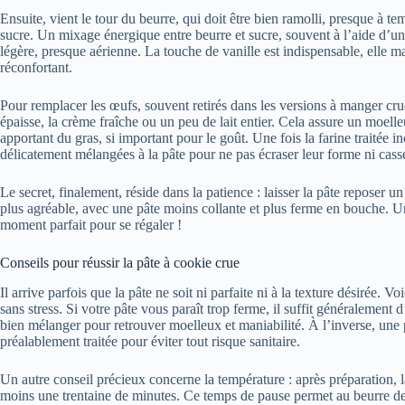
Ensuite, vient le tour du beurre, qui doit être bien ramolli, presque à 
sucre. Un mixage énergique entre beurre et sucre, souvent à l’aide d’un
légère, presque aérienne. La touche de vanille est indispensable, elle m
réconfortant.
Pour remplacer les œufs, souvent retirés dans les versions à manger cr
épaisse, la crème fraîche ou un peu de lait entier. Cela assure un moell
apportant du gras, si important pour le goût. Une fois la farine traitée i
délicatement mélangées à la pâte pour ne pas écraser leur forme ni casse
Le secret, finalement, réside dans la patience : laisser la pâte reposer u
plus agréable, avec une pâte moins collante et plus ferme en bouche. 
moment parfait pour se régaler !
Conseils pour réussir la pâte à cookie crue
Il arrive parfois que la pâte ne soit ni parfaite ni à la texture désirée. 
sans stress. Si votre pâte vous paraît trop ferme, il suffit généralement d
bien mélanger pour retrouver moelleux et maniabilité. À l’inverse, une 
préalablement traitée pour éviter tout risque sanitaire.
Un autre conseil précieux concerne la température : après préparation, l
moins une trentaine de minutes. Ce temps de pause permet au beurre de r