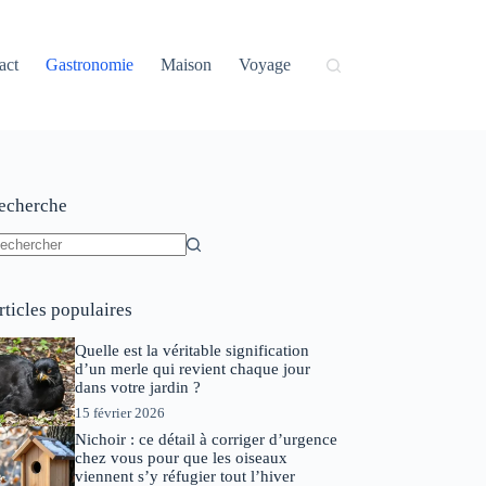
act
Gastronomie
Maison
Voyage
echerche
ucun
sultat
rticles populaires
Quelle est la véritable signification
d’un merle qui revient chaque jour
dans votre jardin ?
15 février 2026
Nichoir : ce détail à corriger d’urgence
chez vous pour que les oiseaux
viennent s’y réfugier tout l’hiver