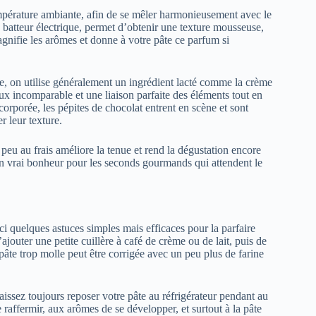
température ambiante, afin de se mêler harmonieusement avec le
 batteur électrique, permet d’obtenir une texture mousseuse,
agnifie les arômes et donne à votre pâte ce parfum si
ue, on utilise généralement un ingrédient lacté comme la crème
eux incomparable et une liaison parfaite des éléments tout en
ncorporée, les pépites de chocolat entrent en scène et sont
r leur texture.
n peu au frais améliore la tenue et rend la dégustation encore
Un vrai bonheur pour les seconds gourmands qui attendent le
Voici quelques astuces simples mais efficaces pour la parfaire
’ajouter une petite cuillère à café de crème ou de lait, puis de
pâte trop molle peut être corrigée avec un peu plus de farine
aissez toujours reposer votre pâte au réfrigérateur pendant au
affermir, aux arômes de se développer, et surtout à la pâte