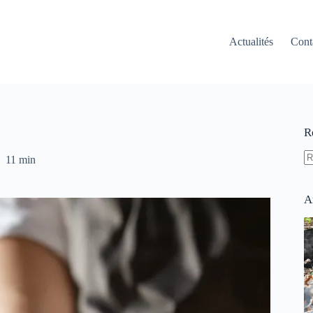
Actualités
Cont
R
11 min
A
ré
A