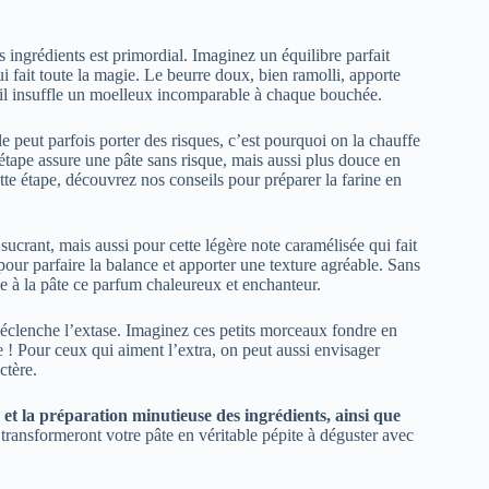
s ingrédients est primordial. Imaginez un équilibre parfait
i fait toute la magie. Le beurre doux, bien ramolli, apporte
, il insuffle un moelleux incomparable à chaque bouchée.
lle peut parfois porter des risques, c’est pourquoi on la chauffe
étape assure une pâte sans risque, mais aussi plus douce en
tte étape, découvrez nos conseils pour préparer la farine en
ucrant, mais aussi pour cette légère note caramélisée qui fait
 pour parfaire la balance et apporter une texture agréable. Sans
nne à la pâte ce parfum chaleureux et enchanteur.
 déclenche l’extase. Imaginez ces petits morceaux fondre en
le ! Pour ceux qui aiment l’extra, on peut aussi envisager
ctère.
té et la préparation minutieuse des ingrédients, ainsi que
, transformeront votre pâte en véritable pépite à déguster avec