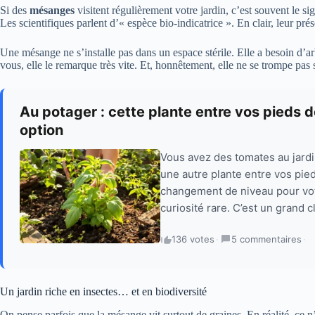
Si des
mésanges
visitent régulièrement votre jardin, c’est souvent le s
Les scientifiques parlent d’« espèce bio-indicatrice ». En clair, leur pré
Une mésange ne s’installe pas dans un espace stérile. Elle a besoin d’arbr
vous, elle le remarque très vite. Et, honnêtement, elle ne se trompe pas
Au potager : cette plante entre vos pieds d
option
Vous avez des tomates au jardin
une autre plante entre vos pied
changement de niveau pour votr
curiosité rare. C’est un grand c
136 votes
·
5 commentaires
·
Un jardin riche en insectes… et en biodiversité
On pense parfois que la mésange vit surtout de graines. En réalité, ce n’