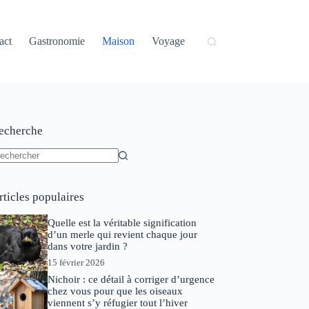
act
Gastronomie
Maison
Voyage
echerche
ucun
sultat
rticles populaires
Quelle est la véritable signification
d’un merle qui revient chaque jour
dans votre jardin ?
15 février 2026
Nichoir : ce détail à corriger d’urgence
chez vous pour que les oiseaux
viennent s’y réfugier tout l’hiver