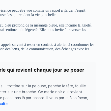
résence peut être vue comme un rappel à garder l’esprit
nuscules qui rendent la vie plus belle.
u bleu profond de la mésange bleue, elle incarne la gaieté.
rai sentiment de légèreté. Elle nous invite à traverser les
ppels servent à rester en contact, à alerter, à coordonner les
nce des
liens
, de la communication, des échanges avec les
erle qui revient chaque jour se poser
. Il trottine sur la pelouse, penche la tête, fouille
anter sur une branche. Ce merle noir qui revient
 passe pas là par hasard. Il vous parle, à sa façon,
suite