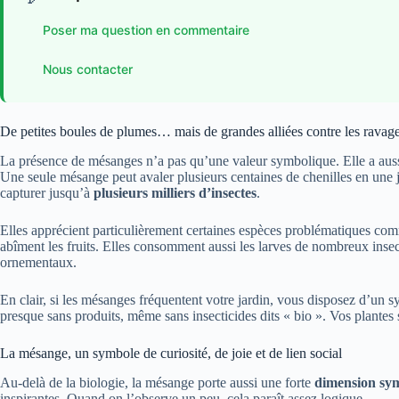
Poser ma question en commentaire
Nous contacter
De petites boules de plumes… mais de grandes alliées contre les ravag
La présence de mésanges n’a pas qu’une valeur symbolique. Elle a aussi 
Une seule mésange peut avaler plusieurs centaines de chenilles en une j
capturer jusqu’à
plusieurs milliers d’insectes
.
Elles apprécient particulièrement certaines espèces problématiques co
abîment les fruits. Elles consomment aussi les larves de nombreux insect
ornementaux.
En clair, si les mésanges fréquentent votre jardin, vous disposez d’un s
presque sans produits, même sans insecticides dits « bio ». Vos plante
La mésange, un symbole de curiosité, de joie et de lien social
Au-delà de la biologie, la mésange porte aussi une forte
dimension sy
inspirantes. Quand on l’observe un peu, cela paraît assez logique.