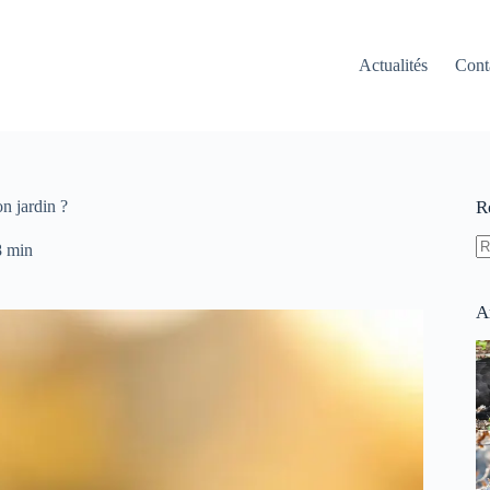
Actualités
Cont
n jardin ?
R
8 min
A
ré
A