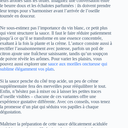
leurs arômes sans les brûler. Imaginez une conversation entre
le beurre doux et les échalotes parfumées : ils doivent prendre
leur temps pour s’harmoniser avant l’arrivée de l’oseille
tournée en douceur.
Ne sous-estimez pas l’importance du vin blanc, ce petit plus
qui vient structurer la sauce. Il faut le faire réduire patiemment
jusqu’à ce qu’il se transforme en une essence concentrée,
exaltant à la fois la plante et la crème. L’astuce consiste aussi à
rectifier l’assaisonnement avec justesse, parfois un poil de
citron ajoute une fraîcheur saisissante, tandis qu’un soupçon
de poivre révèle les arômes. Pour varier les plaisirs, vous
pouvez aussi explorer une
sauce aux morilles onctueuse qui
sublime élégamment vos plats
.
Si la sauce penche du côté trop acide, un peu de crème
supplémentaire fera des merveilles pour rééquilibrer le tout.
Enfin, n’hésitez pas à mixer ou à laisser les petites traces
d’oseille visibles – chacune de ces variantes offre une
expérience gustative différente. Avec ces conseils, vous tenez
la promesse d’un plat qui séduira vos papilles à chaque
dégustation.
Maîtriser la préparation de cette sauce délicatement acidulée