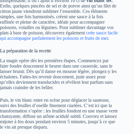
indispensable, d’où l’ajout d’environ 10 cl de
vin blanc sec
.
Enfin, quelques pincées de sel et de poivre ainsi qu’un filet de
citron jaune viendront sublimer l’ensemble. Ces éléments
simples, une fois harmonisés, créent une sauce à la fois
raffinée et pleine de caractère, idéale pour accompagner
poissons, volailles ou légumes. Pour sublimer davantage vos
plats à base de poisson, découvrez également
cette sauce facile
qui accompagne parfaitement les poissons et fruits de mer
.
La préparation de la recette
La magie opère dès les premières étapes. Commencez par
faire fondre doucement le beurre dans une casserole, sans le
laisser brunir. Dès qu’il danse en mousse légère, plongez-y les
échalotes. Faites-les revenir doucement, juste assez pour
qu’elles deviennent translucides et révèlent leur parfum sans
jamais craindre de les brûler.
Puis, le vin blanc entre en scène pour déglacer la sauteuse,
suivi des feuilles d’oseille finement ciselées. C’est ici que la
transformation s’opère : les feuilles fondent en une masse verte
chatoyante, diffuse un arôme acidulé subtil. Couvrez et laissez
mijoter à feu doux pendant environ 5 minutes, jusqu’à ce que
le vin ait presque disparu.