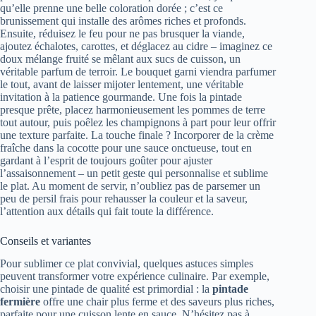
qu’elle prenne une belle coloration dorée ; c’est ce
brunissement qui installe des arômes riches et profonds.
Ensuite, réduisez le feu pour ne pas brusquer la viande,
ajoutez échalotes, carottes, et déglacez au cidre – imaginez ce
doux mélange fruité se mêlant aux sucs de cuisson, un
véritable parfum de terroir. Le bouquet garni viendra parfumer
le tout, avant de laisser mijoter lentement, une véritable
invitation à la patience gourmande. Une fois la pintade
presque prête, placez harmonieusement les pommes de terre
tout autour, puis poêlez les champignons à part pour leur offrir
une texture parfaite. La touche finale ? Incorporer de la crème
fraîche dans la cocotte pour une sauce onctueuse, tout en
gardant à l’esprit de toujours goûter pour ajuster
l’assaisonnement – un petit geste qui personnalise et sublime
le plat. Au moment de servir, n’oubliez pas de parsemer un
peu de persil frais pour rehausser la couleur et la saveur,
l’attention aux détails qui fait toute la différence.
Conseils et variantes
Pour sublimer ce plat convivial, quelques astuces simples
peuvent transformer votre expérience culinaire. Par exemple,
choisir une pintade de qualité est primordial : la
pintade
fermière
offre une chair plus ferme et des saveurs plus riches,
parfaite pour une cuisson lente en sauce. N’hésitez pas à