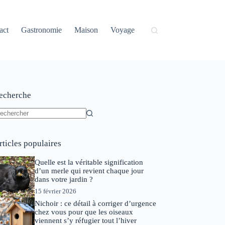
act
Gastronomie
Maison
Voyage
echerche
ucun
sultat
rticles populaires
Quelle est la véritable signification
d’un merle qui revient chaque jour
dans votre jardin ?
15 février 2026
Nichoir : ce détail à corriger d’urgence
chez vous pour que les oiseaux
viennent s’y réfugier tout l’hiver