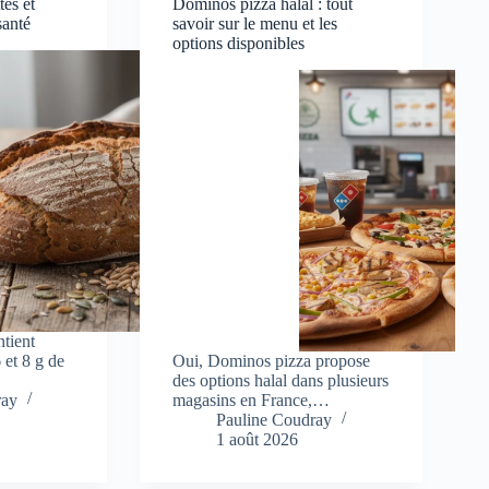
tes et
Dominos pizza halal : tout
santé
savoir sur le menu et les
options disponibles
tient
 et 8 g de
Oui, Dominos pizza propose
des options halal dans plusieurs
ray
magasins en France,…
Pauline Coudray
1 août 2026