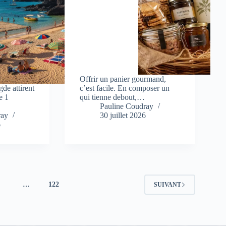
Offrir un panier gourmand,
de attirent
c’est facile. En composer un
e 1
qui tienne debout,…
Pauline Coudray
ray
30 juillet 2026
6
4
…
122
SUIVANT