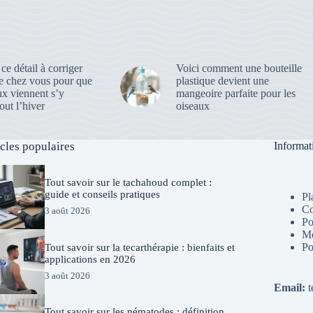
 ce détail à corriger
Voici comment une bouteille
e chez vous pour que
plastique devient une
ux viennent s’y
mangeoire parfaite pour les
out l’hiver
oiseaux
icles populaires
Informat
Tout savoir sur le tachahoud complet :
guide et conseils pratiques
Pl
Co
3 août 2026
Po
Me
Po
Tout savoir sur la tecarthérapie : bienfaits et
applications en 2026
3 août 2026
Email:
t
Tout savoir sur les nématodes : définition,