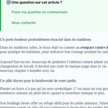
💬
Une question sur cet article ?
Poser ma question en commentaire
Nous contacter
Un porte-bonheur profondément enraciné dans les traditions
Dans les traditions celtes, le houx était vu comme un
rempart contre l
pour protéger les habitants, pour renforcer leur courage pendant les sa
Aujourd’hui encore, beaucoup de jardiniers l’utilisent comme plante 
changement de travail, il devient une sorte de marque-page dans la vie.
nouveau chapitre s’installer avec lui.
Un allié discret pour la biodiversité de votre jardin
Planter un houx n’a pas qu’un sens symbolique. C’est aussi un vrai ges
nombreux oiseaux en plein hiver, quand la nourriture manque le plus.
Son feuillage dense offre un refuge idéal pour les petits animaux. Selon l
persistants jouent un rôle clé pour préserver la faune dans les jardins fa