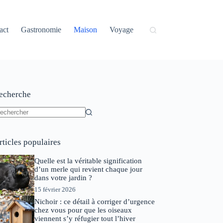
act
Gastronomie
Maison
Voyage
echerche
ucun
sultat
rticles populaires
Quelle est la véritable signification
d’un merle qui revient chaque jour
dans votre jardin ?
15 février 2026
Nichoir : ce détail à corriger d’urgence
chez vous pour que les oiseaux
viennent s’y réfugier tout l’hiver