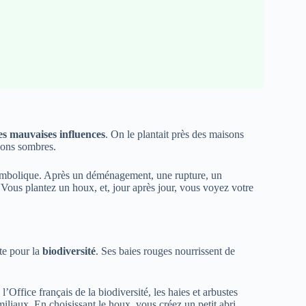
es mauvaises influences
. On le plantait près des maisons
isons sombres.
symbolique. Après un déménagement, une rupture, un
 Vous plantez un houx, et, jour après jour, vous voyez votre
te pour la
biodiversité
. Ses baies rouges nourrissent de
’Office français de la biodiversité, les haies et arbustes
miliaux. En choisissant le houx, vous créez un petit abri