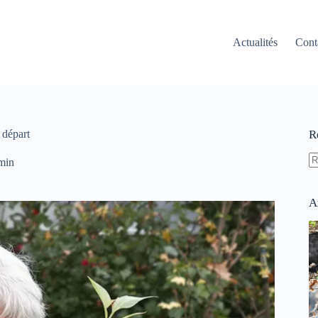
Actualités
Cont
 départ
R
min
A
ré
A