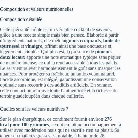
Composition et valeurs nutritionnelles
Composition détaillée
Cette spécialité créole est un véritable cocktail de saveurs,
grâce à une recette simple mais bien pensée. Élaborée à partir
d’ingrédients naturels, elle mêle
oignons croquants
,
huile de
tournesol
et
vinaigre
, offrant ainsi une base onctueuse et
légèrement acidulée. Qui plus est, la présence de
piments
doux locaux
apporte une note aromatique typique sans piquer
de manière intense, ce qui la rend accessible à tous les palais.
Le sel vient relever harmonieusement le goût sans masquer les
nuances. Pour protéger sa fraîcheur, un antioxydant naturel,
l’acide ascorbique, est intégré, garantissant une conservation
optimale sans recourir à des additifs artificiels. En somme,
cette concoction retrouve toute l’authenticité et la richesse du
terroir guadeloupéen dans chaque cuillerée.
Quelles sont les valeurs nutritives ?
Sur le plan énergétique, ce condiment fournit environ
276
kcal pour 100 grammes
, ce qui en fait un accompagnement à
utiliser avec modération mais qui ne sacrifie rien au plaisir. Sa
teneur en matières grasses est notable, à hauteur de 28