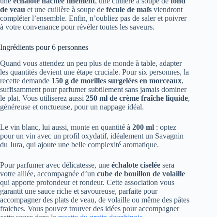
une
échalote hachée finement
, une cuillère à soupe de
fond
de veau
et une cuillère à soupe de
fécule de maïs
viendront
compléter l’ensemble. Enfin, n’oubliez pas de saler et poivrer
à votre convenance pour révéler toutes les saveurs.
Ingrédients pour 6 personnes
Quand vous attendez un peu plus de monde à table, adapter
les quantités devient une étape cruciale. Pour six personnes, la
recette demande
150 g de morilles surgelées en morceaux
,
suffisamment pour parfumer subtilement sans jamais dominer
le plat. Vous utiliserez aussi
250 ml de crème fraîche liquide
,
généreuse et onctueuse, pour un nappage idéal.
Le vin blanc, lui aussi, monte en quantité à
200 ml
: optez
pour un vin avec un profil oxydatif, idéalement un Savagnin
du Jura, qui ajoute une belle complexité aromatique.
Pour parfumer avec délicatesse, une
échalote ciselée
sera
votre alliée, accompagnée d’un
cube de bouillon de volaille
qui apporte profondeur et rondeur. Cette association vous
garantit une sauce riche et savoureuse, parfaite pour
accompagner des plats de veau, de volaille ou même des pâtes
fraiches. Vous pouvez trouver des idées pour accompagner