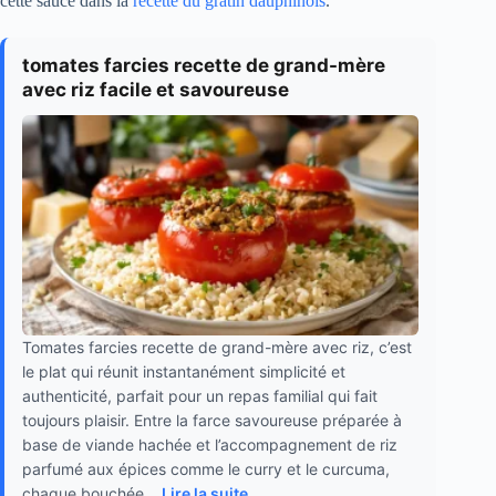
cette sauce dans la
recette du gratin dauphinois
.
tomates farcies recette de grand-mère
avec riz facile et savoureuse
Tomates farcies recette de grand-mère avec riz, c’est
le plat qui réunit instantanément simplicité et
authenticité, parfait pour un repas familial qui fait
toujours plaisir. Entre la farce savoureuse préparée à
base de viande hachée et l’accompagnement de riz
parfumé aux épices comme le curry et le curcuma,
chaque bouchée...
Lire la suite