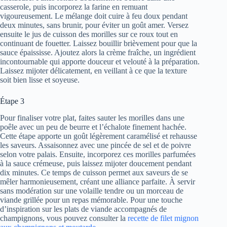
casserole, puis incorporez la farine en remuant
vigoureusement. Le mélange doit cuire à feu doux pendant
deux minutes, sans brunir, pour éviter un goût amer. Versez
ensuite le jus de cuisson des morilles sur ce roux tout en
continuant de fouetter. Laissez bouillir brièvement pour que la
sauce épaississe. Ajoutez alors la crème fraîche, un ingrédient
incontournable qui apporte douceur et velouté à la préparation.
Laissez mijoter délicatement, en veillant à ce que la texture
soit bien lisse et soyeuse.
Étape 3
Pour finaliser votre plat, faites sauter les morilles dans une
poêle avec un peu de beurre et l’échalote finement hachée.
Cette étape apporte un goût légèrement caramélisé et rehausse
les saveurs. Assaisonnez avec une pincée de sel et de poivre
selon votre palais. Ensuite, incorporez ces morilles parfumées
à la sauce crémeuse, puis laissez mijoter doucement pendant
dix minutes. Ce temps de cuisson permet aux saveurs de se
mêler harmonieusement, créant une alliance parfaite. À servir
sans modération sur une volaille tendre ou un morceau de
viande grillée pour un repas mémorable. Pour une touche
d’inspiration sur les plats de viande accompagnés de
champignons, vous pouvez consulter la
recette de filet mignon