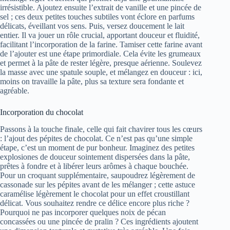
irrésistible. Ajoutez ensuite l’extrait de vanille et une pincée de
sel ; ces deux petites touches subtiles vont éclore en parfums
délicats, éveillant vos sens. Puis, versez doucement le lait
entier. Il va jouer un rôle crucial, apportant douceur et fluidité,
facilitant l’incorporation de la farine. Tamiser cette farine avant
de l’ajouter est une étape primordiale. Cela évite les grumeaux
et permet à la pâte de rester légère, presque aérienne. Soulevez
la masse avec une spatule souple, et mélangez en douceur : ici,
moins on travaille la pâte, plus sa texture sera fondante et
agréable.
Incorporation du chocolat
Passons à la touche finale, celle qui fait chavirer tous les cœurs
: l’ajout des pépites de chocolat. Ce n’est pas qu’une simple
étape, c’est un moment de pur bonheur. Imaginez des petites
explosiones de douceur sointement dispersées dans la pâte,
prêtes à fondre et à libérer leurs arômes à chaque bouchée.
Pour un croquant supplémentaire, saupoudrez légèrement de
cassonade sur les pépites avant de les mélanger ; cette astuce
caramélise légèrement le chocolat pour un effet croustillant
délicat. Vous souhaitez rendre ce délice encore plus riche ?
Pourquoi ne pas incorporer quelques noix de pécan
concassées ou une pincée de pralin ? Ces ingrédients ajoutent