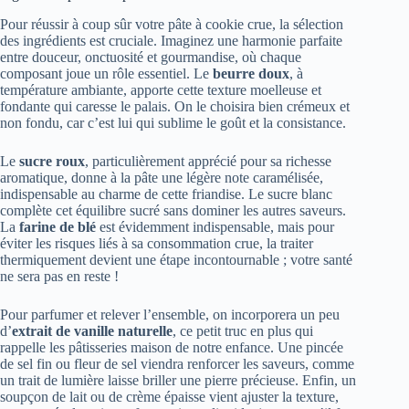
Pour réussir à coup sûr votre pâte à cookie crue, la sélection
des ingrédients est cruciale. Imaginez une harmonie parfaite
entre douceur, onctuosité et gourmandise, où chaque
composant joue un rôle essentiel. Le
beurre doux
, à
température ambiante, apporte cette texture moelleuse et
fondante qui caresse le palais. On le choisira bien crémeux et
non fondu, car c’est lui qui sublime le goût et la consistance.
Le
sucre roux
, particulièrement apprécié pour sa richesse
aromatique, donne à la pâte une légère note caramélisée,
indispensable au charme de cette friandise. Le sucre blanc
complète cet équilibre sucré sans dominer les autres saveurs.
La
farine de blé
est évidemment indispensable, mais pour
éviter les risques liés à sa consommation crue, la traiter
thermiquement devient une étape incontournable ; votre santé
ne sera pas en reste !
Pour parfumer et relever l’ensemble, on incorporera un peu
d’
extrait de vanille naturelle
, ce petit truc en plus qui
rappelle les pâtisseries maison de notre enfance. Une pincée
de sel fin ou fleur de sel viendra renforcer les saveurs, comme
un trait de lumière laisse briller une pierre précieuse. Enfin, un
soupçon de lait ou de crème épaisse vient ajuster la texture,