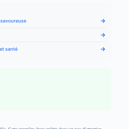
→
t savoureuse
→
→
 et santé