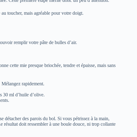
llée. Cette première étape mérite donc un peu d’attention.
 au toucher, mais agréable pour votre doigt.
ouvoir remplir votre pâte de bulles d’air.
 donne cette mie presque briochée, tendre et épaisse, mais sans
el. Mélangez rapidement.
s 30 ml d’huile d’olive.
ents.
se détacher des parois du bol. Si vous pétrissez à la main,
e résultat doit ressembler à une boule douce, ni trop collante