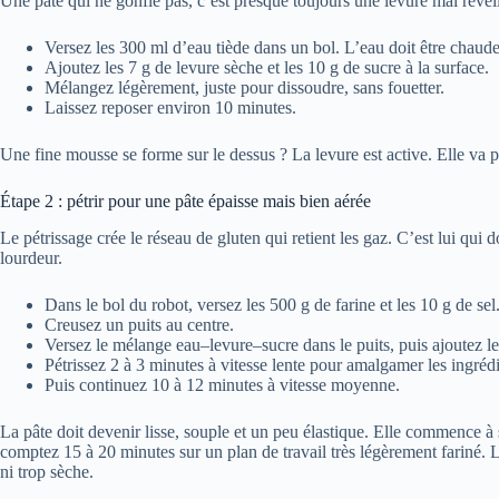
Une pâte qui ne gonfle pas, c’est presque toujours une levure mal révei
Versez les 300 ml d’eau tiède dans un bol. L’eau doit être chaude
Ajoutez les 7 g de levure sèche et les 10 g de sucre à la surface.
Mélangez légèrement, juste pour dissoudre, sans fouetter.
Laissez reposer environ 10 minutes.
Une fine mousse se forme sur le dessus ? La levure est active. Elle va p
Étape 2 : pétrir pour une pâte épaisse mais bien aérée
Le pétrissage crée le réseau de gluten qui retient les gaz. C’est lui qui
lourdeur.
Dans le bol du robot, versez les 500 g de farine et les 10 g de s
Creusez un puits au centre.
Versez le mélange eau–levure–sucre dans le puits, puis ajoutez le
Pétrissez 2 à 3 minutes à vitesse lente pour amalgamer les ingrédi
Puis continuez 10 à 12 minutes à vitesse moyenne.
La pâte doit devenir lisse, souple et un peu élastique. Elle commence à 
comptez 15 à 20 minutes sur un plan de travail très légèrement fariné. L
ni trop sèche.