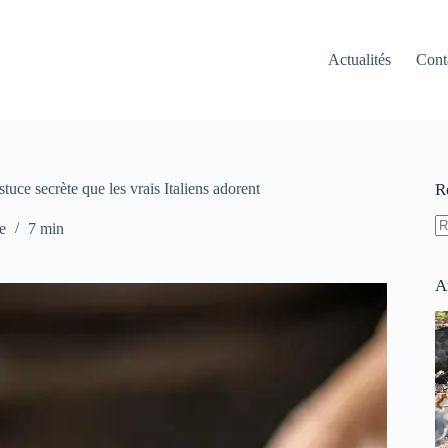
Actualités
Cont
stuce secrète que les vrais Italiens adorent
R
e
7 min
A
ré
A