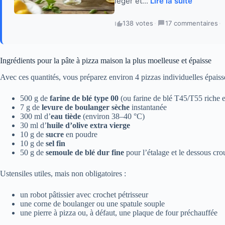
léger et...
Lire la suite
138 votes
·
17 commentaires
·
Ingrédients pour la pâte à pizza maison la plus moelleuse et épaisse
Avec ces quantités, vous préparez environ 4 pizzas individuelles épaiss
500 g de
farine de blé type 00
(ou farine de blé T45/T55 riche e
7 g de
levure de boulanger sèche
instantanée
300 ml d’
eau tiède
(environ 38–40 °C)
30 ml d’
huile d’olive extra vierge
10 g de
sucre
en poudre
10 g de
sel fin
50 g de
semoule de blé dur fine
pour l’étalage et le dessous crou
Ustensiles utiles, mais non obligatoires :
un robot pâtissier avec crochet pétrisseur
une corne de boulanger ou une spatule souple
une pierre à pizza ou, à défaut, une plaque de four préchauffée