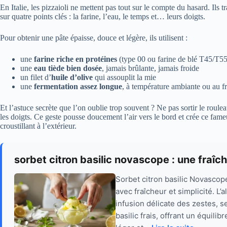
En Italie, les pizzaioli ne mettent pas tout sur le compte du hasard. Ils 
sur quatre points clés : la farine, l’eau, le temps et… leurs doigts.
Pour obtenir une pâte épaisse, douce et légère, ils utilisent :
une
farine riche en protéines
(type 00 ou farine de blé T45/T55
une
eau tiède bien dosée
, jamais brûlante, jamais froide
un filet d’
huile d’olive
qui assouplit la mie
une
fermentation assez longue
, à température ambiante ou au f
Et l’astuce secrète que l’on oublie trop souvent ? Ne pas sortir le roule
les doigts. Ce geste pousse doucement l’air vers le bord et crée ce fam
croustillant à l’extérieur.
sorbet citron basilic novascope : une fraî
Sorbet citron basilic Novascope
avec fraîcheur et simplicité. L’
infusion délicate des zestes, 
basilic frais, offrant un équil