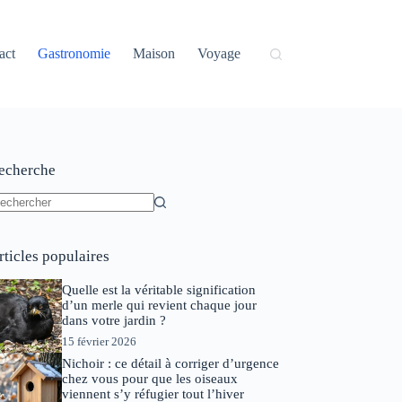
act
Gastronomie
Maison
Voyage
echerche
ucun
sultat
rticles populaires
Quelle est la véritable signification
d’un merle qui revient chaque jour
dans votre jardin ?
15 février 2026
Nichoir : ce détail à corriger d’urgence
chez vous pour que les oiseaux
viennent s’y réfugier tout l’hiver