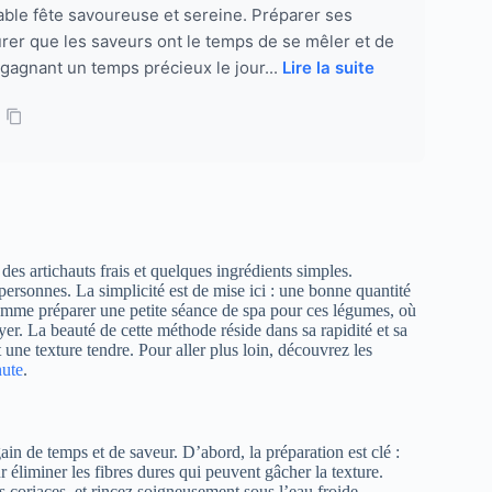
able fête savoureuse et sereine. Préparer ses
ssurer que les saveurs ont le temps de se mêler et de
 gagnant un temps précieux le jour...
Lire la suite
 des artichauts frais et quelques ingrédients simples.
personnes. La simplicité est de mise ici : une bonne quantité
 comme préparer une petite séance de spa pour ces légumes, où
oyer. La beauté de cette méthode réside dans sa rapidité et sa
 une texture tendre. Pour aller plus loin, découvrez les
nute
.
gain de temps et de saveur. D’abord, la préparation est clé :
r éliminer les fibres dures qui peuvent gâcher la texture.
s coriaces, et rincez soigneusement sous l’eau froide.