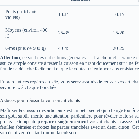
Petits (artichauts
10-15
10-15
violets)
Moyens (environ 400
25-35
15-20
g)
Gros (plus de 500 g)
40-45
20-25
Attention
, ce sont des indications générales : la fraîcheur et la variét
astuce simple consiste à tester la cuisson en tirant doucement sur une feu
feuille se détache facilement et que le couteau s’enfonce sans résistance,
En gardant ces repères en tête, vous serez assurés de réussir vos artich
savoureux à chaque bouchée.
Astuces pour réussir la cuisson artichauts
Maîtriser la cuisson des artichauts est un petit secret qui change tout à 
son goût subtil, mérite une attention particulière pour révéler toute sa
prenez le temps de
préparer soigneusement
vos artichauts : cassez la 
feuilles abîmées et frottez les parties tranchées avec un demi-citron. Cet
son éclat vert éclatant durant la cuisson.