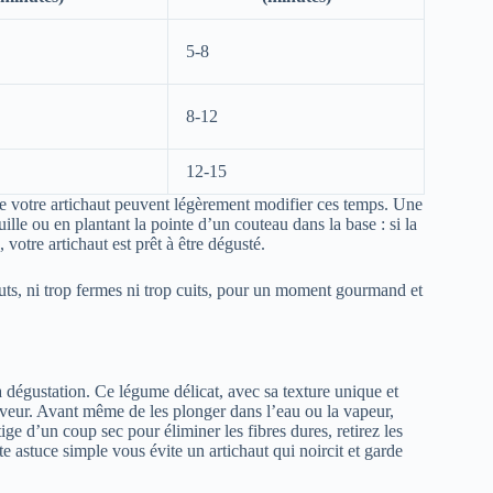
5-8
8-12
12-15
é de votre artichaut peuvent légèrement modifier ces temps. Une
ille ou en plantant la pointe d’un couteau dans la base : si la
 votre artichaut est prêt à être dégusté.
auts, ni trop fermes ni trop cuits, pour un moment gourmand et
la dégustation. Ce légume délicat, avec sa texture unique et
 saveur. Avant même de les plonger dans l’eau ou la vapeur,
tige d’un coup sec pour éliminer les fibres dures, retirez les
te astuce simple vous évite un artichaut qui noircit et garde