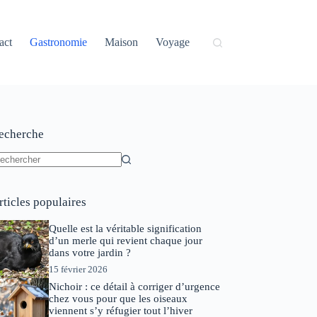
act
Gastronomie
Maison
Voyage
echerche
ucun
sultat
rticles populaires
Quelle est la véritable signification
d’un merle qui revient chaque jour
dans votre jardin ?
15 février 2026
Nichoir : ce détail à corriger d’urgence
chez vous pour que les oiseaux
viennent s’y réfugier tout l’hiver