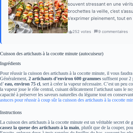
souvent stressant en une vérit
brochettes la veille, c’est s’a
s’exprimer pleinement, tout en
252 votes
·
9 commentaires
·
Cuisson des artichauts à la cocotte minute (autocuiseur)
Ingrédients
Pour réussir la cuisson des artichauts à la cocotte minute, il vous faudra
Généralement,
2 artichauts d’environ 600 grammes
suffisent pour 2 
d’
eau, environ 75 cl
, sert à créer la vapeur nécessaire. C’est un peu
la vapeur joue le rôle central, cuisant délicatement l’artichaut sans le n
capacité à préserver les saveurs naturelles du légume tout en conservant
astuces pour réussir à coup sûr la cuisson des artichauts à la cocotte mi
Instructions
La cuisson des artichauts à la cocotte minute est un véritable secret de 
cassez la queue des artichauts à la main
, plutôt que de la couper, pou
Ensuite, enlevez deux à trois rangées de feuilles du bas, souvent les plu