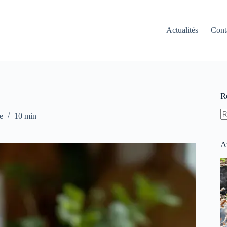
Actualités
Cont
R
e
10 min
A
ré
A