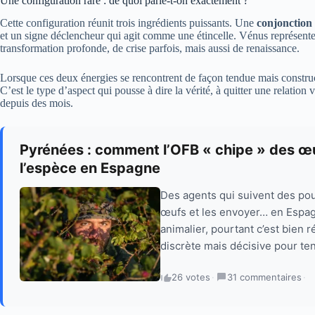
Une configuration rare : de quoi parle-t-on exactement ?
Cette configuration réunit trois ingrédients puissants. Une
conjonction
et un signe déclencheur qui agit comme une étincelle. Vénus représente l’
transformation profonde, de crise parfois, mais aussi de renaissance.
Lorsque ces deux énergies se rencontrent de façon tendue mais construct
C’est le type d’aspect qui pousse à dire la vérité, à quitter une relation
depuis des mois.
Pyrénées : comment l’OFB « chipe » des œu
l’espèce en Espagne
Des agents qui suivent des pou
œufs et les envoyer… en Espag
animalier, pourtant c’est bien
discrète mais décisive pour ten
26 votes
·
31 commentaires
·