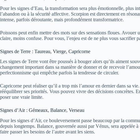
Pour les signes d’Eau, la transformation sera plus émotionnelle, plus int
l’abandon ou à la sécurité affective. Scorpion est directement en résona
intense, parfois déroutante, mais profondément transformatrice.
Poissons peut enfin mettre des mots sur des sensations floues. Avouer 
claire, moins confuse. Pour vous, l’enjeu est de ne plus vous sacrifier p
Signes de Terre : Taureau, Vierge, Capricorne
Les signes de Terre vont être poussés à bouger alors qu’ils aiment souve
changement important dans sa manière de donner et de recevoir l’amour.
perfectionnisme qui empêche parfois la tendresse de circuler.
Capricorne peut réaliser qu’il a trop mis l’amour en dernier dans sa vie.
rééquilibrer ses priorités. Vous pouvez vivre des décisions concrètes. E
poser une vraie limite.
Signes d’Air : Gémeaux, Balance, Verseau
Pour les signes d’Air, ce bouleversement passe beaucoup par la commun
depuis longtemps. Balance, gouvernée aussi par Vénus, sera appelée à cho
faire passer les besoins de l’autre avant les siens.