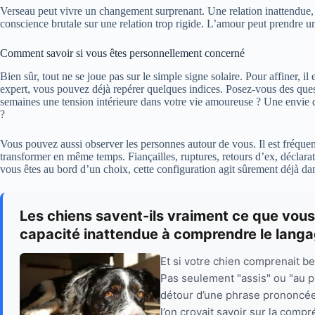
Verseau peut vivre un changement surprenant. Une relation inattendue, 
conscience brutale sur une relation trop rigide. L’amour peut prendre u
Comment savoir si vous êtes personnellement concerné
Bien sûr, tout ne se joue pas sur le simple signe solaire. Pour affiner, il 
expert, vous pouvez déjà repérer quelques indices. Posez-vous des que
semaines une tension intérieure dans votre vie amoureuse ? Une envie
?
Vous pouvez aussi observer les personnes autour de vous. Il est fréquent,
transformer en même temps. Fiançailles, ruptures, retours d’ex, déclarat
vous êtes au bord d’un choix, cette configuration agit sûrement déjà dan
Les chiens savent-ils vraiment ce que vous
capacité inattendue à comprendre le lang
Et si votre chien comprenait 
Pas seulement "assis" ou "au p
détour d’une phrase prononcée
l’on croyait savoir sur la comp