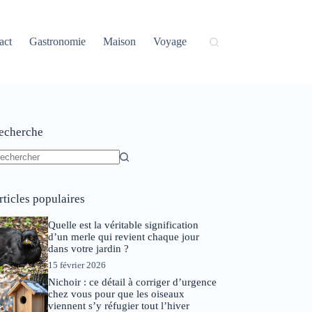
act
Gastronomie
Maison
Voyage
echerche
ucun
sultat
rticles populaires
Quelle est la véritable signification
d’un merle qui revient chaque jour
dans votre jardin ?
15 février 2026
Nichoir : ce détail à corriger d’urgence
chez vous pour que les oiseaux
viennent s’y réfugier tout l’hiver