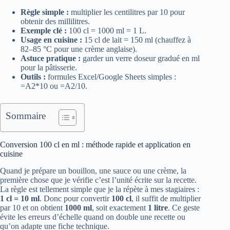
Règle simple :
multiplier les centilitres par 10 pour
obtenir des millilitres.
Exemple clé :
100 cl = 1000 ml = 1 L.
Usage en cuisine :
15 cl de lait = 150 ml (chauffez à
82–85 °C pour une crème anglaise).
Astuce pratique :
garder un verre doseur gradué en ml
pour la pâtisserie.
Outils :
formules Excel/Google Sheets simples :
=A2*10 ou =A2/10.
Sommaire
Conversion 100 cl en ml : méthode rapide et application en
cuisine
Quand je prépare un bouillon, une sauce ou une crème, la
première chose que je vérifie c’est l’unité écrite sur la recette.
La règle est tellement simple que je la répète à mes stagiaires :
1 cl = 10 ml
. Donc pour convertir
100 cl
, il suffit de multiplier
par 10 et on obtient
1000 ml
, soit exactement
1 litre
. Ce geste
évite les erreurs d’échelle quand on double une recette ou
qu’on adapte une fiche technique.