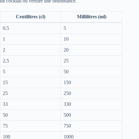
un cocktail ou vérifier une ordonnance.
Centilitres (cl)
Millilitres (ml)
0,5
5
1
10
2
20
2,5
25
5
50
15
150
25
250
33
330
50
500
75
750
100
1000