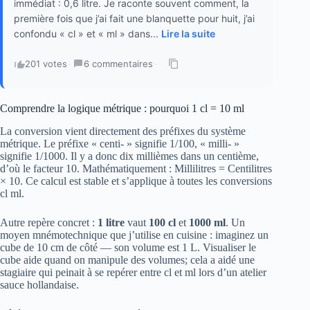
immédiat : 0,6 litre. Je raconte souvent comment, la
première fois que j’ai fait une blanquette pour huit, j’ai
confondu « cl » et « ml » dans...
Lire la suite
201 votes
·
6 commentaires
·
Comprendre la logique métrique : pourquoi 1 cl = 10 ml
La conversion vient directement des préfixes du système
métrique. Le préfixe « centi- » signifie 1/100, « milli- »
signifie 1/1000. Il y a donc dix millièmes dans un centième,
d’où le facteur 10. Mathématiquement : Millilitres = Centilitres
× 10. Ce calcul est stable et s’applique à toutes les conversions
cl ml.
Autre repère concret :
1 litre
vaut
100 cl
et
1000 ml
. Un
moyen mnémotechnique que j’utilise en cuisine : imaginez un
cube de 10 cm de côté — son volume est 1 L. Visualiser le
cube aide quand on manipule des volumes; cela a aidé une
stagiaire qui peinait à se repérer entre cl et ml lors d’un atelier
sauce hollandaise.