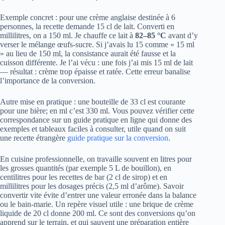
Exemple concret : pour une crème anglaise destinée à 6
personnes, la recette demande 15 cl de lait. Converti en
millilitres, on a 150 ml. Je chauffe ce lait à
82–85 °C
avant d’y
verser le mélange œufs-sucre. Si j’avais lu 15 comme « 15 ml
» au lieu de 150 ml, la consistance aurait été fausse et la
cuisson différente. Je l’ai vécu : une fois j’ai mis 15 ml de lait
— résultat : crème trop épaisse et ratée. Cette erreur banalise
l’importance de la conversion.
Autre mise en pratique : une bouteille de 33 cl est courante
pour une bière; en ml c’est 330 ml. Vous pouvez vérifier cette
correspondance sur un guide pratique en ligne qui donne des
exemples et tableaux faciles à consulter, utile quand on suit
une recette étrangère
guide pratique sur la conversion
.
En cuisine professionnelle, on travaille souvent en litres pour
les grosses quantités (par exemple 5 L de bouillon), en
centilitres pour les recettes de bar (2 cl de sirop) et en
millilitres pour les dosages précis (2,5 ml d’arôme). Savoir
convertir vite évite d’entrer une valeur erronée dans la balance
ou le bain-marie. Un repère visuel utile : une brique de crème
liquide de 20 cl donne 200 ml. Ce sont des conversions qu’on
apprend sur le terrain, et qui sauvent une préparation entière