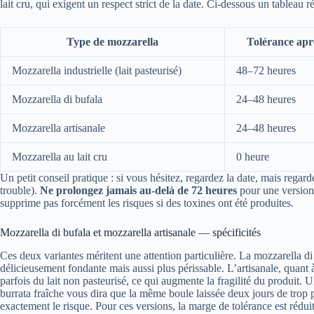
lait cru, qui exigent un respect strict de la date. Ci-dessous un tableau ré
Type de mozzarella
Tolérance ap
Mozzarella industrielle (lait pasteurisé)
48–72 heures
Mozzarella di bufala
24–48 heures
Mozzarella artisanale
24–48 heures
Mozzarella au lait cru
0 heure
Un petit conseil pratique : si vous hésitez, regardez la date, mais regar
trouble).
Ne prolongez jamais au-delà de 72 heures
pour une version 
supprime pas forcément les risques si des toxines ont été produites.
Mozzarella di bufala et mozzarella artisanale — spécificités
Ces deux variantes méritent une attention particulière. La mozzarella di
délicieusement fondante mais aussi plus périssable. L’artisanale, quant à
parfois du lait non pasteurisé, ce qui augmente la fragilité du produit.
burrata fraîche vous dira que la même boule laissée deux jours de trop
exactement le risque. Pour ces versions, la marge de tolérance est rédui