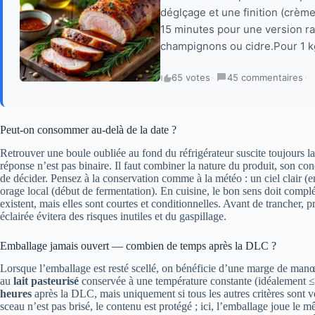
déglçage et une finition (crèm
15 minutes pour une version ra
champignons ou cidre.Pour 1 kg
65 votes
·
45 commentaires
·
Peut-on consommer au-delà de la date ?
Retrouver une boule oubliée au fond du réfrigérateur suscite toujours 
réponse n’est pas binaire. Il faut combiner la nature du produit, son c
de décider. Pensez à la conservation comme à la météo : un ciel clair (em
orage local (début de fermentation). En cuisine, le bon sens doit complét
existent, mais elles sont courtes et conditionnelles. Avant de trancher, 
éclairée évitera des risques inutiles et du gaspillage.
Emballage jamais ouvert — combien de temps après la DLC ?
Lorsque l’emballage est resté scellé, on bénéficie d’une marge de manœ
au
lait pasteurisé
conservée à une température constante (idéalement 
heures
après la DLC, mais uniquement si tous les autres critères sont vé
sceau n’est pas brisé, le contenu est protégé ; ici, l’emballage joue le 