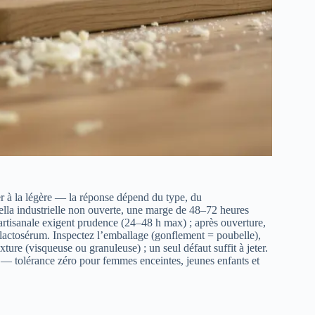
der à la légère — la réponse dépend du type, du
ella industrielle non ouverte, une marge de 48–72 heures
l’artisanale exigent prudence (24–48 h max) ; après ouverture,
actosérum. Inspectez l’emballage (gonflement = poubelle),
ture (visqueuse ou granuleuse) ; un seul défaut suffit à jeter.
es — tolérance zéro pour femmes enceintes, jeunes enfants et