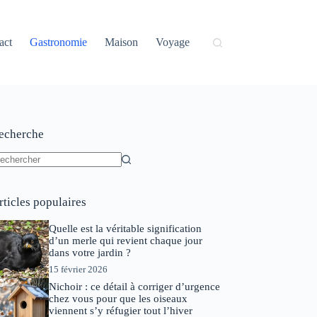
act
Gastronomie
Maison
Voyage
echerche
ucun
sultat
rticles populaires
Quelle est la véritable signification
d’un merle qui revient chaque jour
dans votre jardin ?
15 février 2026
Nichoir : ce détail à corriger d’urgence
chez vous pour que les oiseaux
viennent s’y réfugier tout l’hiver