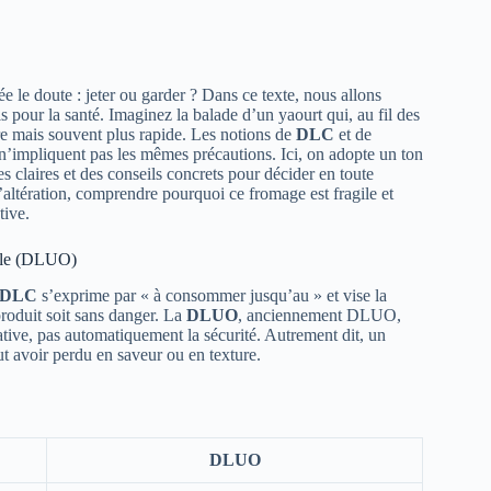
e le doute : jeter ou garder ? Dans ce texte, nous allons
ls pour la santé. Imaginez la balade d’un yaourt qui, au fil des
aire mais souvent plus rapide. Les notions de
DLC
et de
 n’impliquent pas les mêmes précautions. Ici, on adopte un ton
s claires et des conseils concrets pour décider en toute
’altération, comprendre pourquoi ce fromage est fragile et
tive.
male (DLUO)
DLC
s’exprime par « à consommer jusqu’au » et vise la
 produit soit sans danger. La
DLUO
, anciennement DLUO,
ative, pas automatiquement la sécurité. Autrement dit, un
 avoir perdu en saveur ou en texture.
DLUO