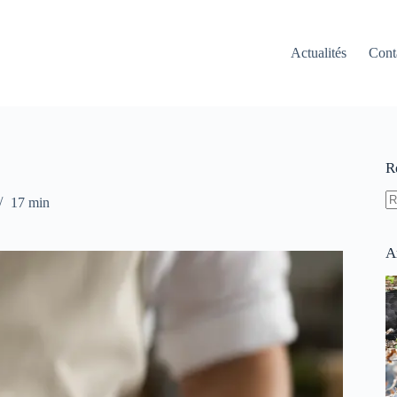
Actualités
Cont
R
17 min
A
ré
A