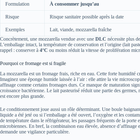
Formulation
À consommer jusqu’au
Risque
Risque sanitaire possible après la date
Exemples
Lait, viande, mozzarella fraîche
Concrètement, une mozzarella vendue avec une
DLC
nécessite plus 
L’emballage intact, la température de conservation et l’origine (lait past
rappel : conserver à
4°C
ou moins réduit la vitesse de prolifération micr
Pourquoi ce fromage est si fragile
La mozzarella est un fromage frais, riche en eau. Cette forte humidité 
Imaginez une éponge humide laissée à l’air : elle attire la vie microsco
affinage comme certains fromages durs. Ce manque de maturation signifie 
croissance bactérienne. Le lait pasteurisé réduit une partie des germes, ma
est encore plus grande.
Le conditionnement joue aussi un rôle déterminant. Une boule baignant 
liquide a été jeté ou si l’emballage a été ouvert, l’oxygène et les contam
de température dans le réfrigérateur, les passages fréquents de la porte et
microbiennes. En bref, la combinaison eau élevée, absence d’affinage 
demande une vigilance particulière.