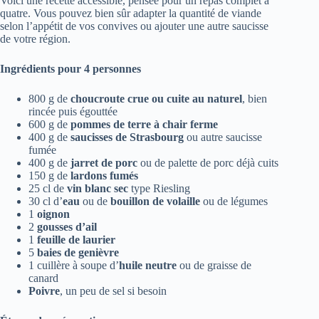
Voici une recette accessible, pensée pour un repas complet à
quatre. Vous pouvez bien sûr adapter la quantité de viande
selon l’appétit de vos convives ou ajouter une autre saucisse
de votre région.
Ingrédients pour 4 personnes
800 g de
choucroute crue ou cuite au naturel
, bien
rincée puis égouttée
600 g de
pommes de terre à chair ferme
400 g de
saucisses de Strasbourg
ou autre saucisse
fumée
400 g de
jarret de porc
ou de palette de porc déjà cuits
150 g de
lardons fumés
25 cl de
vin blanc sec
type Riesling
30 cl d’
eau
ou de
bouillon de volaille
ou de légumes
1
oignon
2
gousses d’ail
1
feuille de laurier
5
baies de genièvre
1 cuillère à soupe d’
huile neutre
ou de graisse de
canard
Poivre
, un peu de sel si besoin