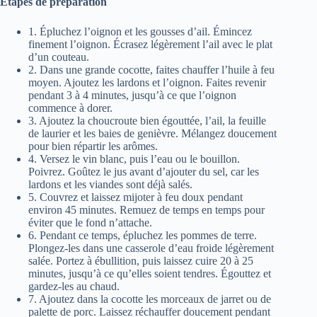
Étapes de préparation
1. Épluchez l’oignon et les gousses d’ail. Émincez
finement l’oignon. Écrasez légèrement l’ail avec le plat
d’un couteau.
2. Dans une grande cocotte, faites chauffer l’huile à feu
moyen. Ajoutez les lardons et l’oignon. Faites revenir
pendant 3 à 4 minutes, jusqu’à ce que l’oignon
commence à dorer.
3. Ajoutez la choucroute bien égouttée, l’ail, la feuille
de laurier et les baies de genièvre. Mélangez doucement
pour bien répartir les arômes.
4. Versez le vin blanc, puis l’eau ou le bouillon.
Poivrez. Goûtez le jus avant d’ajouter du sel, car les
lardons et les viandes sont déjà salés.
5. Couvrez et laissez mijoter à feu doux pendant
environ 45 minutes. Remuez de temps en temps pour
éviter que le fond n’attache.
6. Pendant ce temps, épluchez les pommes de terre.
Plongez-les dans une casserole d’eau froide légèrement
salée. Portez à ébullition, puis laissez cuire 20 à 25
minutes, jusqu’à ce qu’elles soient tendres. Égouttez et
gardez-les au chaud.
7. Ajoutez dans la cocotte les morceaux de jarret ou de
palette de porc. Laissez réchauffer doucement pendant