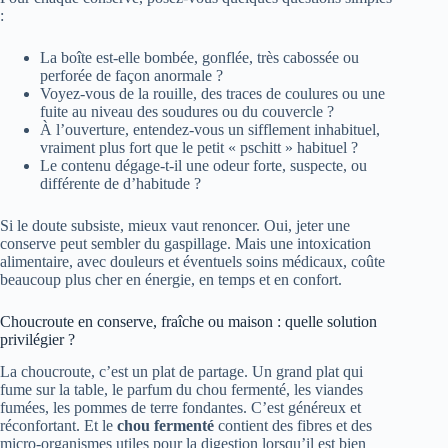
:
La boîte est-elle bombée, gonflée, très cabossée ou
perforée de façon anormale ?
Voyez-vous de la rouille, des traces de coulures ou une
fuite au niveau des soudures ou du couvercle ?
À l’ouverture, entendez-vous un sifflement inhabituel,
vraiment plus fort que le petit « pschitt » habituel ?
Le contenu dégage-t-il une odeur forte, suspecte, ou
différente de d’habitude ?
Si le doute subsiste, mieux vaut renoncer. Oui, jeter une
conserve peut sembler du gaspillage. Mais une intoxication
alimentaire, avec douleurs et éventuels soins médicaux, coûte
beaucoup plus cher en énergie, en temps et en confort.
Choucroute en conserve, fraîche ou maison : quelle solution
privilégier ?
La choucroute, c’est un plat de partage. Un grand plat qui
fume sur la table, le parfum du chou fermenté, les viandes
fumées, les pommes de terre fondantes. C’est généreux et
réconfortant. Et le
chou fermenté
contient des fibres et des
micro-organismes utiles pour la digestion lorsqu’il est bien