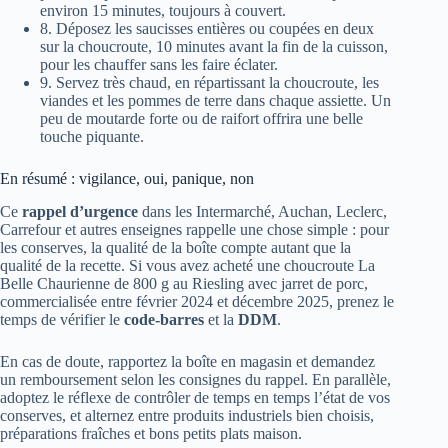
environ 15 minutes, toujours à couvert.
8. Déposez les saucisses entières ou coupées en deux
sur la choucroute, 10 minutes avant la fin de la cuisson,
pour les chauffer sans les faire éclater.
9. Servez très chaud, en répartissant la choucroute, les
viandes et les pommes de terre dans chaque assiette. Un
peu de moutarde forte ou de raifort offrira une belle
touche piquante.
En résumé : vigilance, oui, panique, non
Ce
rappel d’urgence
dans les Intermarché, Auchan, Leclerc,
Carrefour et autres enseignes rappelle une chose simple : pour
les conserves, la qualité de la boîte compte autant que la
qualité de la recette. Si vous avez acheté une choucroute La
Belle Chaurienne de 800 g au Riesling avec jarret de porc,
commercialisée entre février 2024 et décembre 2025, prenez le
temps de vérifier le
code-barres
et la
DDM
.
En cas de doute, rapportez la boîte en magasin et demandez
un remboursement selon les consignes du rappel. En parallèle,
adoptez le réflexe de contrôler de temps en temps l’état de vos
conserves, et alternez entre produits industriels bien choisis,
préparations fraîches et bons petits plats maison.