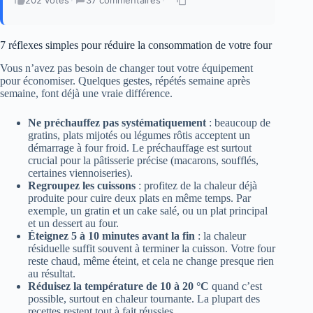
202 votes
·
37 commentaires
·
7 réflexes simples pour réduire la consommation de votre four
Vous n’avez pas besoin de changer tout votre équipement
pour économiser. Quelques gestes, répétés semaine après
semaine, font déjà une vraie différence.
Ne préchauffez pas systématiquement
: beaucoup de
gratins, plats mijotés ou légumes rôtis acceptent un
démarrage à four froid. Le préchauffage est surtout
crucial pour la pâtisserie précise (macarons, soufflés,
certaines viennoiseries).
Regroupez les cuissons
: profitez de la chaleur déjà
produite pour cuire deux plats en même temps. Par
exemple, un gratin et un cake salé, ou un plat principal
et un dessert au four.
Éteignez 5 à 10 minutes avant la fin
: la chaleur
résiduelle suffit souvent à terminer la cuisson. Votre four
reste chaud, même éteint, et cela ne change presque rien
au résultat.
Réduisez la température de 10 à 20 °C
quand c’est
possible, surtout en chaleur tournante. La plupart des
recettes restent tout à fait réussies.