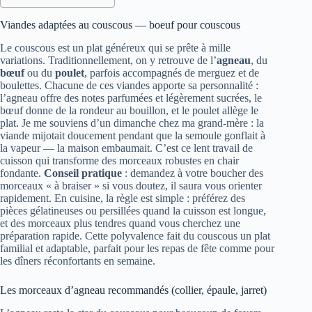
Viandes adaptées au couscous — boeuf pour couscous
Le couscous est un plat généreux qui se prête à mille
variations. Traditionnellement, on y retrouve de l’
agneau
, du
bœuf
ou du
poulet
, parfois accompagnés de merguez et de
boulettes. Chacune de ces viandes apporte sa personnalité :
l’agneau offre des notes parfumées et légèrement sucrées, le
bœuf donne de la rondeur au bouillon, et le poulet allège le
plat. Je me souviens d’un dimanche chez ma grand‑mère : la
viande mijotait doucement pendant que la semoule gonflait à
la vapeur — la maison embaumait. C’est ce lent travail de
cuisson qui transforme des morceaux robustes en chair
fondante.
Conseil pratique
: demandez à votre boucher des
morceaux « à braiser » si vous doutez, il saura vous orienter
rapidement. En cuisine, la règle est simple : préférez des
pièces gélatineuses ou persillées quand la cuisson est longue,
et des morceaux plus tendres quand vous cherchez une
préparation rapide. Cette polyvalence fait du couscous un plat
familial et adaptable, parfait pour les repas de fête comme pour
les dîners réconfortants en semaine.
Les morceaux d’agneau recommandés (collier, épaule, jarret)