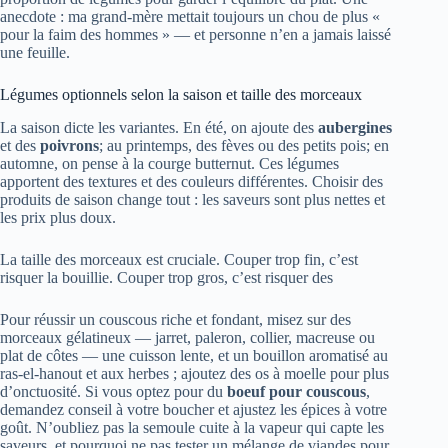
anecdote : ma grand-mère mettait toujours un chou de plus «
pour la faim des hommes » — et personne n’en a jamais laissé
une feuille.
Légumes optionnels selon la saison et taille des morceaux
La saison dicte les variantes. En été, on ajoute des
aubergines
et des
poivrons
; au printemps, des fèves ou des petits pois; en
automne, on pense à la courge butternut. Ces légumes
apportent des textures et des couleurs différentes. Choisir des
produits de saison change tout : les saveurs sont plus nettes et
les prix plus doux.
La taille des morceaux est cruciale. Couper trop fin, c’est
risquer la bouillie. Couper trop gros, c’est risquer des
Pour réussir un couscous riche et fondant, misez sur des
morceaux gélatineux — jarret, paleron, collier, macreuse ou
plat de côtes — une cuisson lente, et un bouillon aromatisé au
ras-el-hanout et aux herbes ; ajoutez des os à moelle pour plus
d’onctuosité. Si vous optez pour du
boeuf pour couscous
,
demandez conseil à votre boucher et ajustez les épices à votre
goût. N’oubliez pas la semoule cuite à la vapeur qui capte les
saveurs, et pourquoi ne pas tester un mélange de viandes pour