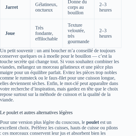
Donne du
Gélatineux,
2–3
Jarret
corps au
onctueux
heures
bouillon
Texture
Très
veloutée,
2–3
Joue
fondante,
très
heures
effilochable
gourmande
Un petit souvenir : un ami boucher m’a conseillé de toujours
conserver quelques os à moelle pour le bouillon — c’est la
touche secrète qui change tout. Si vous souhaitez combiner les
viandes, mélangez un morceau gélatineux et une pièce plus
maigre pour un équilibre parfait. Evitez les pièces trop nobles
comme le rumsteck ou le faux‑filet pour une cuisson longue,
elles deviennent sèches. Enfin, le mot‑clé peut apparaître dans
votre recherche d’inspiration, mais gardez en tête que le choix
repose surtout sur la méthode de cuisson et la qualité de la
viande.
Le poulet et autres alternatives légères
Pour une version plus légère du couscous, le
poulet
est un
excellent choix. Préférez les cuisses, hauts de cuisse ou pilons
: ces morceaux conservent leur jus et absorbent bien les