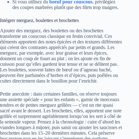
Si vous utilisez du
boeuf pour couscous
, privilégiez
des coupes marbrées plutôt que des filets trop maigres.
Intégrer merguez, boulettes et brochettes
Ajouter des merguez, des boulettes ou des brochettes
transforme un couscous classique en festin convivial. Ces
éléments apportent des notes épicées et des textures différentes
qui créent des contrastes appréciés par petits et grands. Les
merguez, par exemple, avec leur graisse et leurs épices,
donnent un coup de fouet au plat ; on les ajoute en fin de
cuisson pour qu’elles gardent leur tenue et ne se délitent pas.
Les boulettes, souvent faites de bœuf ou d’agneau haché,
peuvent être parfumées d’herbes et d’épices, puis poêlées ou
cuites directement dans le bouillon pour l’enrichir.
Petite anecdote : dans certaines familles, on réserve toujours
une assiette spéciale « pour les enfants », garnie de morceaux
tendres et de petites merguez grillées — c’est un rite quasi
sacré avant le dessert. Les brochettes, elles, apportent une note
grillée et surprennent agréablement lorsqu’on les sert à côté de
la semoule vapeur. Pensez à la chronologie : cuire d’abord les
viandes longues à mijoter, puis saisir ou ajouter les saucisses et
brochettes dans les 15–20 dernières minutes. Cela préserve
leur texture tout en les laissant s’imprégner des parfums.