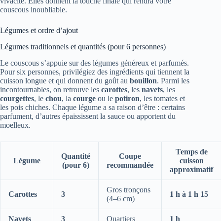
vivacité. Elles donnent la touche finale qui rendra votre
couscous inoubliable.
Légumes et ordre d’ajout
Légumes traditionnels et quantités (pour 6 personnes)
Le couscous s’appuie sur des légumes généreux et parfumés.
Pour six personnes, privilégiez des ingrédients qui tiennent la
cuisson longue et qui donnent du goût au
bouillon
. Parmi les
incontournables, on retrouve les
carottes
, les
navets
, les
courgettes
, le
chou
, la
courge
ou le
potiron
, les tomates et
les pois chiches. Chaque légume a sa raison d’être : certains
parfument, d’autres épaississent la sauce ou apportent du
moelleux.
Temps de
Quantité
Coupe
Légume
cuisson
(pour 6)
recommandée
approximatif
Gros tronçons
Carottes
3
1 h à 1 h 15
(4–6 cm)
Navets
3
Quartiers
1 h