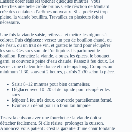
Laissez dorer sans les toucher quelques minutes. Vous
cherchez une belle croûte brune. Cette réaction de Maillard
crée des centaines d’arômes nouveaux. Si la poêle est trop
pleine, la viande bouillira. Travaillez en plusieurs fois si
nécessaire.
Une fois la viande saisie, retirez-la et mettez les oignons à
colorer. Puis
déglacez
: versez un peu de bouillon chaud, ou
de l’eau, ou un trait de vin, et grattez le fond pour récupérer
les sucs. Ces sucs sont de l’or liquide. Ils parfument le
bouillon. Remettez la viande, ajoutez les épices, le bouquet
garni, et couvrez à peine d’eau chaude. Passez à feu doux. Le
secret : une chaleur très douce et un temps long. Comptez au
minimum 1h30, souvent 2 heures, parfois 2h30 selon la pièce.
Saisir 8–12 minutes pour bien carameliser.
Déglacer avec 10–20 cl de liquide pour récupérer les
sucs.
Mijoter à feu très doux, couvercle partiellement fermé.
Écumer au début pour un bouillon limpide.
Testez la cuisson avec une fourchette : la viande doit se
détacher facilement. Si elle résiste, prolongez la cuisson.
Annoncez-vous patient : c’est la garantie d’une chair fondante