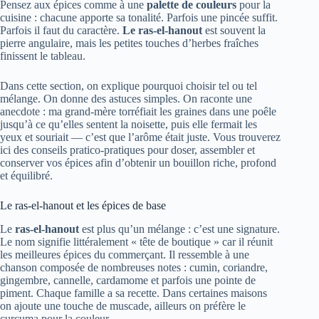
Pensez aux épices comme à une
palette de couleurs
pour la
cuisine : chacune apporte sa tonalité. Parfois une pincée suffit.
Parfois il faut du caractère.
Le ras-el-hanout
est souvent la
pierre angulaire, mais les petites touches d’herbes fraîches
finissent le tableau.
Dans cette section, on explique pourquoi choisir tel ou tel
mélange. On donne des astuces simples. On raconte une
anecdote : ma grand-mère torréfiait les graines dans une poêle
jusqu’à ce qu’elles sentent la noisette, puis elle fermait les
yeux et souriait — c’est que l’arôme était juste. Vous trouverez
ici des conseils pratico-pratiques pour doser, assembler et
conserver vos épices afin d’obtenir un bouillon riche, profond
et équilibré.
Le ras-el-hanout et les épices de base
Le
ras-el-hanout
est plus qu’un mélange : c’est une signature.
Le nom signifie littéralement « tête de boutique » car il réunit
les meilleures épices du commerçant. Il ressemble à une
chanson composée de nombreuses notes : cumin, coriandre,
gingembre, cannelle, cardamome et parfois une pointe de
piment. Chaque famille a sa recette. Dans certaines maisons
on ajoute une touche de muscade, ailleurs on préfère le
curcuma pour la couleur.