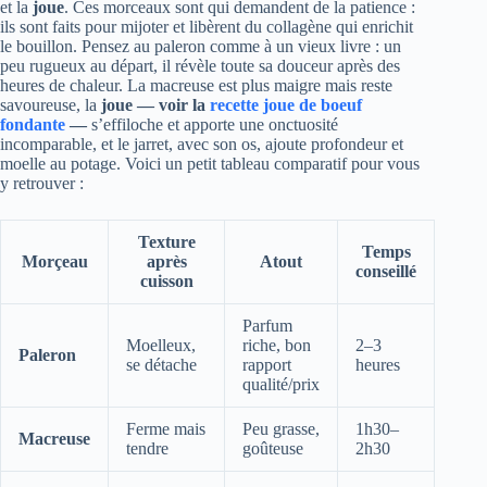
et la
joue
. Ces morceaux sont qui demandent de la patience :
ils sont faits pour mijoter et libèrent du collagène qui enrichit
le bouillon. Pensez au paleron comme à un vieux livre : un
peu rugueux au départ, il révèle toute sa douceur après des
heures de chaleur. La macreuse est plus maigre mais reste
savoureuse, la
joue — voir la
recette joue de boeuf
fondante
—
s’effiloche et apporte une onctuosité
incomparable, et le jarret, avec son os, ajoute profondeur et
moelle au potage. Voici un petit tableau comparatif pour vous
y retrouver :
Texture
Temps
Morçeau
après
Atout
conseillé
cuisson
Parfum
Moelleux,
riche, bon
2–3
Paleron
se détache
rapport
heures
qualité/prix
Ferme mais
Peu grasse,
1h30–
Macreuse
tendre
goûteuse
2h30