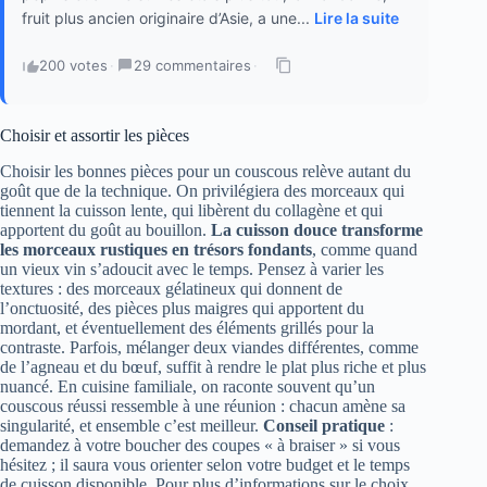
fruit plus ancien originaire d’Asie, a une...
Lire la suite
200 votes
·
29 commentaires
·
Choisir et assortir les pièces
Choisir les bonnes pièces pour un couscous relève autant du
goût que de la technique. On privilégiera des morceaux qui
tiennent la cuisson lente, qui libèrent du collagène et qui
apportent du goût au bouillon.
La cuisson douce transforme
les morceaux rustiques en trésors fondants
, comme quand
un vieux vin s’adoucit avec le temps. Pensez à varier les
textures : des morceaux gélatineux qui donnent de
l’onctuosité, des pièces plus maigres qui apportent du
mordant, et éventuellement des éléments grillés pour la
contraste. Parfois, mélanger deux viandes différentes, comme
de l’agneau et du bœuf, suffit à rendre le plat plus riche et plus
nuancé. En cuisine familiale, on raconte souvent qu’un
couscous réussi ressemble à une réunion : chacun amène sa
singularité, et ensemble c’est meilleur.
Conseil pratique
:
demandez à votre boucher des coupes « à braiser » si vous
hésitez ; il saura vous orienter selon votre budget et le temps
de cuisson disponible. Pour plus d’informations sur le choix