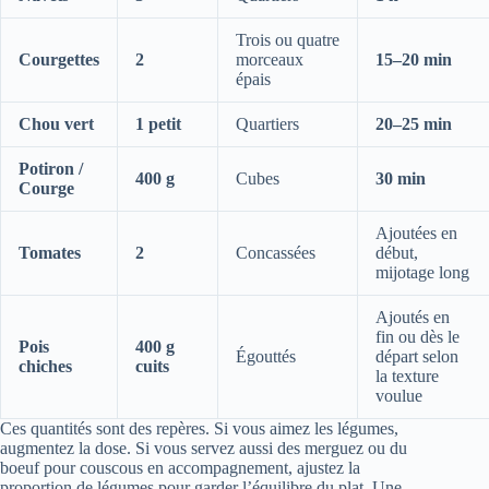
Trois ou quatre
Courgettes
2
morceaux
15–20 min
épais
Chou vert
1 petit
Quartiers
20–25 min
Potiron /
400 g
Cubes
30 min
Courge
Ajoutées en
Tomates
2
Concassées
début,
mijotage long
Ajoutés en
fin ou dès le
Pois
400 g
Égouttés
départ selon
chiches
cuits
la texture
voulue
Ces quantités sont des repères. Si vous aimez les légumes,
augmentez la dose. Si vous servez aussi des merguez ou du
boeuf pour couscous en accompagnement, ajustez la
proportion de légumes pour garder l’équilibre du plat. Une