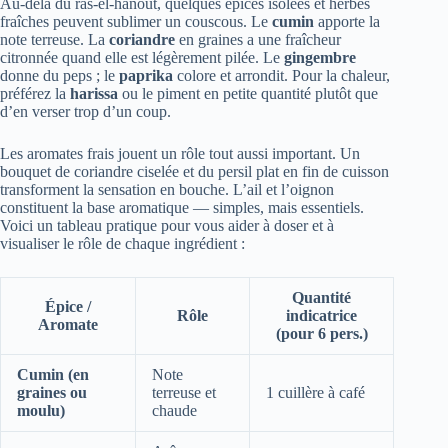
Au-delà du ras-el-hanout, quelques épices isolées et herbes
fraîches peuvent sublimer un couscous. Le
cumin
apporte la
note terreuse. La
coriandre
en graines a une fraîcheur
citronnée quand elle est légèrement pilée. Le
gingembre
donne du peps ; le
paprika
colore et arrondit. Pour la chaleur,
préférez la
harissa
ou le piment en petite quantité plutôt que
d’en verser trop d’un coup.
Les aromates frais jouent un rôle tout aussi important. Un
bouquet de coriandre ciselée et du persil plat en fin de cuisson
transforment la sensation en bouche. L’ail et l’oignon
constituent la base aromatique — simples, mais essentiels.
Voici un tableau pratique pour vous aider à doser et à
visualiser le rôle de chaque ingrédient :
Quantité
Épice /
Rôle
indicatrice
Aromate
(pour 6 pers.)
Cumin (en
Note
graines ou
terreuse et
1 cuillère à café
moulu)
chaude