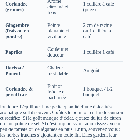
Arôme
Coriandre
1 cuillère à café
citronné et
(graines)
(pilée)
frais
Gingembre
Pointe
2 cm de racine
(frais ou en
piquante et
ou 1 cuillère à
poudre)
vivifiante
café
Couleur et
Paprika
1 cuillère à café
douceur
Harissa /
Chaleur
Au goût
Piment
modulable
Finition
Coriandre &
1 bouquet / 1/2
fraîche et
persil frais
bouquet
parfumée
Pratiquez l’équilibre. Une petite quantité d’une épice très
aromatique suffit souvent. Goûtez le bouillon en fin de cuisson
et rectifiez. Si le goût manque d’éclat, ajoutez du jus de citron
ou une pointe de sel. Si c’est trop puissant, adoucissez avec un
peu de tomate ou de légumes en plus. Enfin, souvenez-vous :
les herbes fraîches s’ajoutent en toute fin. Elles gardent leur