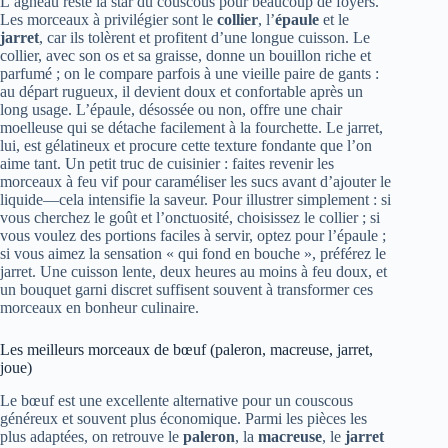
L’agneau reste la star du couscous pour beaucoup de foyers.
Les morceaux à privilégier sont le
collier
, l’
épaule
et le
jarret
, car ils tolèrent et profitent d’une longue cuisson. Le
collier, avec son os et sa graisse, donne un bouillon riche et
parfumé ; on le compare parfois à une vieille paire de gants :
au départ rugueux, il devient doux et confortable après un
long usage. L’épaule, désossée ou non, offre une chair
moelleuse qui se détache facilement à la fourchette. Le jarret,
lui, est gélatineux et procure cette texture fondante que l’on
aime tant. Un petit truc de cuisinier : faites revenir les
morceaux à feu vif pour caraméliser les sucs avant d’ajouter le
liquide—cela intensifie la saveur. Pour illustrer simplement : si
vous cherchez le goût et l’onctuosité, choisissez le collier ; si
vous voulez des portions faciles à servir, optez pour l’épaule ;
si vous aimez la sensation « qui fond en bouche », préférez le
jarret. Une cuisson lente, deux heures au moins à feu doux, et
un bouquet garni discret suffisent souvent à transformer ces
morceaux en bonheur culinaire.
Les meilleurs morceaux de bœuf (paleron, macreuse, jarret,
joue)
Le bœuf est une excellente alternative pour un couscous
généreux et souvent plus économique. Parmi les pièces les
plus adaptées, on retrouve le
paleron
, la
macreuse
, le
jarret