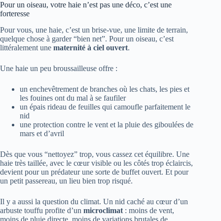
Pour un oiseau, votre haie n’est pas une déco, c’est une
forteresse
Pour vous, une haie, c’est un brise-vue, une limite de terrain,
quelque chose à garder “bien net”. Pour un oiseau, c’est
littéralement une
maternité à ciel ouvert
.
Une haie un peu broussailleuse offre :
un enchevêtrement de branches où les chats, les pies et
les fouines ont du mal à se faufiler
un épais rideau de feuilles qui camoufle parfaitement le
nid
une protection contre le vent et la pluie des giboulées de
mars et d’avril
Dès que vous “nettoyez” trop, vous cassez cet équilibre. Une
haie très taillée, avec le cœur visible ou les côtés trop éclaircis,
devient pour un prédateur une sorte de buffet ouvert. Et pour
un petit passereau, un lieu bien trop risqué.
Il y a aussi la question du climat. Un nid caché au cœur d’un
arbuste touffu profite d’un
microclimat
: moins de vent,
moins de pluie directe, moins de variations brutales de