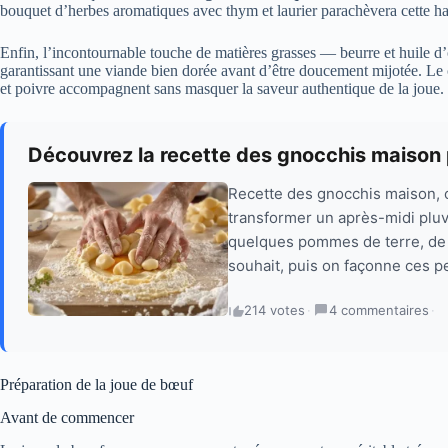
bouquet d’herbes aromatiques avec thym et laurier parachèvera cette h
Enfin, l’incontournable touche de matières grasses — beurre et huile d’
garantissant une viande bien dorée avant d’être doucement mijotée. Le c
et poivre accompagnent sans masquer la saveur authentique de la joue.
Découvrez la recette des gnocchis maison 
Recette des gnocchis maison, c’
transformer un après-midi pl
quelques pommes de terre, de l
souhait, puis on façonne ces p
214 votes
·
4 commentaires
·
Préparation de la joue de bœuf
Avant de commencer