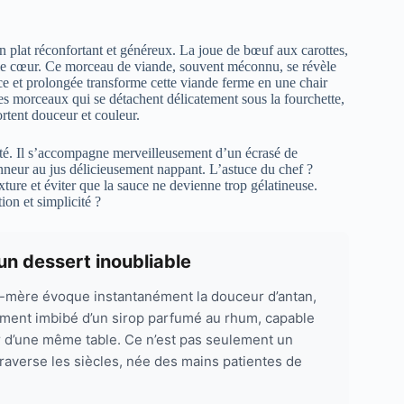
un plat réconfortant et généreux. La joue de bœuf aux carottes,
et le cœur. Ce morceau de viande, souvent méconnu, se révèle
uce et prolongée transforme cette viande ferme en une chair
des morceaux qui se détachent délicatement sous la fourchette,
rtent douceur et couleur.
ialité. Il s’accompagne merveilleusement d’un écrasé de
neur au jus délicieusement nappant. L’astuce du chef ?
ure et éviter que la sauce ne devienne trop gélatineuse.
ion et simplicité ?
n dessert inoubliable
-mère évoque instantanément la douceur d’antan,
ment imbibé d’un sirop parfumé au rhum, capable
ur d’une même table. Ce n’est pas seulement un
 traverse les siècles, née des mains patientes de