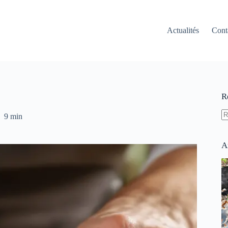
Actualités
Cont
R
9 min
A
ré
A