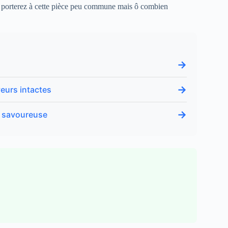
us porterez à cette pièce peu commune mais ô combien
→
→
eurs intactes
→
t savoureuse