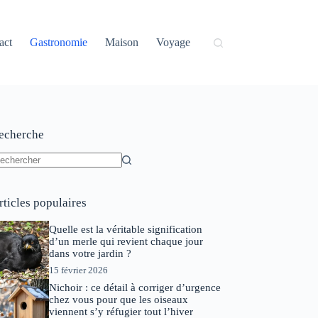
act
Gastronomie
Maison
Voyage
echerche
ucun
sultat
rticles populaires
Quelle est la véritable signification
d’un merle qui revient chaque jour
dans votre jardin ?
15 février 2026
Nichoir : ce détail à corriger d’urgence
chez vous pour que les oiseaux
viennent s’y réfugier tout l’hiver