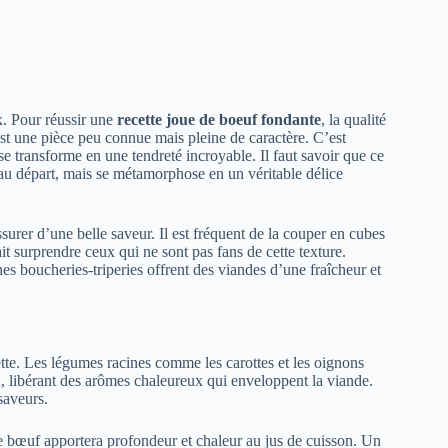
x. Pour réussir une
recette joue de boeuf fondante
, la qualité
st une pièce peu connue mais pleine de caractère. C’est
 se transforme en une tendreté incroyable. Il faut savoir que ce
u départ, mais se métamorphose en un véritable délice
urer d’une belle saveur. Il est fréquent de la couper en cubes
it surprendre ceux qui ne sont pas fans de cette texture.
es boucheries-triperies offrent des viandes d’une fraîcheur et
ette. Les légumes racines comme les carottes et les oignons
n, libérant des arômes chaleureux qui enveloppent la viande.
 saveurs.
 bœuf apportera profondeur et chaleur au jus de cuisson. Un