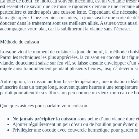
La joue de bœuf, ce morceau souvent méconnu, est un véritable trésor cu
est essentiel de savoir que ce muscle rigoureux demande une certaine atte
particulière et tendre après une cuisson lente. Cependant, elle nécessit
la magie opère. Chez certains cuisiniers, la joue suscite une sorte de déf
douceur dans le traitement sont ses meilleurs alliés. Assurez-vous aussi 
accompagner votre plat, car ils sublimeront la viande sans l’écraser.
Méthode de cuisson
Lorsque vient le moment de cuisiner la joue de bœuf, la méthode choisi
Parmi les techniques les plus appréciées, la cuisson en cocotte fait figu
viande, doucement saisie sur feu vif, se laisse ensuite envelopper d’un
mijote ainsi tranquillement pendant plusieurs heures, jusqu’à devenir si 
Autre option, la cuisson au four basse température ; une initiation idéal
s’inscrire dans un temps long, souvent quatre heures à une températur
parfait pour attendrir ses fibres, un peu comme un vieux morceau de bo
Quelques astuces pour parfaire votre cuisson :
Ne jamais précipiter la cuisson
sous peine d’une viande dure e
Ajouter régulièrement un peu d’eau ou de bouillon pour éviter qu
Privilégier une cocotte avec couvercle hermétique pour garder t