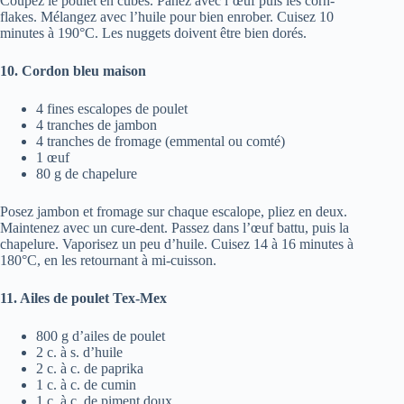
Coupez le poulet en cubes. Panez avec l’œuf puis les corn-
flakes. Mélangez avec l’huile pour bien enrober. Cuisez 10
minutes à 190°C. Les nuggets doivent être bien dorés.
10. Cordon bleu maison
4 fines escalopes de poulet
4 tranches de jambon
4 tranches de fromage (emmental ou comté)
1 œuf
80 g de chapelure
Posez jambon et fromage sur chaque escalope, pliez en deux.
Maintenez avec un cure-dent. Passez dans l’œuf battu, puis la
chapelure. Vaporisez un peu d’huile. Cuisez 14 à 16 minutes à
180°C, en les retournant à mi-cuisson.
11. Ailes de poulet Tex-Mex
800 g d’ailes de poulet
2 c. à s. d’huile
2 c. à c. de paprika
1 c. à c. de cumin
1 c. à c. de piment doux