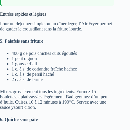
Entrées rapides et légères
Pour un déjeuner simple ou un dîner léger, l’Air Fryer permet
de garder le croustillant sans la friture lourde.
5. Falafels sans friture
400 g de pois chiches cuits égouttés
1 petit oignon
1 gousse d’ail
1 c. à s. de coriandre fraîche hachée
1 c. à s. de persil haché
2 c. à s. de farine
Mixez grossièrement tous les ingrédients. Formez 15
boulettes, aplatissez-les légèrement. Badigeonnez d’un peu
d’huile. Cuisez 10 à 12 minutes à 190°C. Servez avec une
sauce yaourt-citron.
6. Quiche sans pâte