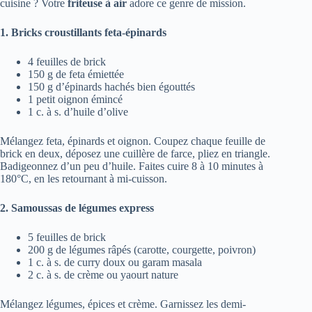
cuisine ? Votre
friteuse à air
adore ce genre de mission.
1. Bricks croustillants feta-épinards
4 feuilles de brick
150 g de feta émiettée
150 g d’épinards hachés bien égouttés
1 petit oignon émincé
1 c. à s. d’huile d’olive
Mélangez feta, épinards et oignon. Coupez chaque feuille de
brick en deux, déposez une cuillère de farce, pliez en triangle.
Badigeonnez d’un peu d’huile. Faites cuire 8 à 10 minutes à
180°C, en les retournant à mi-cuisson.
2. Samoussas de légumes express
5 feuilles de brick
200 g de légumes râpés (carotte, courgette, poivron)
1 c. à s. de curry doux ou garam masala
2 c. à s. de crème ou yaourt nature
Mélangez légumes, épices et crème. Garnissez les demi-