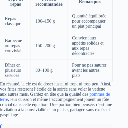
Remarques
repas
recommandée
Quantité équilibrée
Repas
100–150 g
pour accompagner
classique
un plat principal
Convient aux
Barbecue
appétits solides et
ou repas
150–200 g
aux repas
convivial
décontractés
Dîner en
Pour ne pas saturer
plusieurs
80–100 g
avant les autres
services
plats
En résumé, la clé est de doser juste, ni trop, ni trop peu. Ainsi,
vos frites resteront l’étoile de la soirée sans voler la vedette
aux autres mets. Gardez en tête que la qualité des
pommes de
terre
, leur cuisson et même l’accompagnement jouent un rôle
crucial dans cette équation. Une portion bien pensée, c’est une
invitation à la convivialité et au plaisir, partagée sans excès ni
gaspillage !