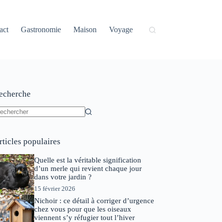
act
Gastronomie
Maison
Voyage
echerche
ucun
sultat
rticles populaires
Quelle est la véritable signification
d’un merle qui revient chaque jour
dans votre jardin ?
15 février 2026
Nichoir : ce détail à corriger d’urgence
chez vous pour que les oiseaux
viennent s’y réfugier tout l’hiver