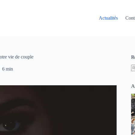
Actualités
Cont
otre vie de couple
R
6 min
A
ré
A