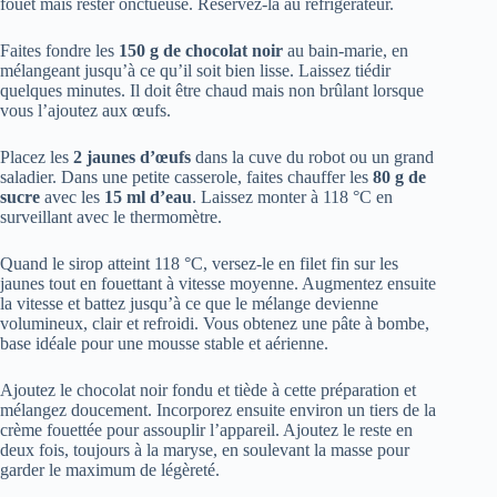
fouet mais rester onctueuse. Réservez-la au réfrigérateur.
Faites fondre les
150 g de chocolat noir
au bain-marie, en
mélangeant jusqu’à ce qu’il soit bien lisse. Laissez tiédir
quelques minutes. Il doit être chaud mais non brûlant lorsque
vous l’ajoutez aux œufs.
Placez les
2 jaunes d’œufs
dans la cuve du robot ou un grand
saladier. Dans une petite casserole, faites chauffer les
80 g de
sucre
avec les
15 ml d’eau
. Laissez monter à 118 °C en
surveillant avec le thermomètre.
Quand le sirop atteint 118 °C, versez-le en filet fin sur les
jaunes tout en fouettant à vitesse moyenne. Augmentez ensuite
la vitesse et battez jusqu’à ce que le mélange devienne
volumineux, clair et refroidi. Vous obtenez une pâte à bombe,
base idéale pour une mousse stable et aérienne.
Ajoutez le chocolat noir fondu et tiède à cette préparation et
mélangez doucement. Incorporez ensuite environ un tiers de la
crème fouettée pour assouplir l’appareil. Ajoutez le reste en
deux fois, toujours à la maryse, en soulevant la masse pour
garder le maximum de légèreté.