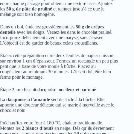
entre chaque passage pour obtenir une texture lisse. Ajoutez
les
50 g de pâte de praliné
et remuez jusqu’à ce que le
mélange soit bien homogène.
Dans un bol, émiettez grossièrement les
50 g de crêpes
dentelle
avec les doigts. Versez-les dans le chocolat praliné.
Incorporez délicatement avec une maryse, sans écraser.
L’objectif est de garder de beaux éclats croustillants.
Étalez cette préparation entre deux feuilles de papier cuisson
sur environ 1 cm d’épaisseur. Formez un rectangle un peu plus
petit que la base de votre moule à bûche. Placez au
congélateur au minimum 30 minutes. L’insert doit être bien
ferme pour le montage.
Étape 2 : un biscuit dacquoise moelleux et parfumé
La
dacquoise à l’amande
sert de socle à la bûche. Elle
apporte une douceur délicate qui se marie à merveille avec le
chocolat noir.
Préchauffez votre four à 180 °C, chaleur traditionnelle.
Montez les
2 blancs d’œufs
en neige. Dès qu’ils deviennent
mousseux, ajoutez progressivement les
50 g de sucre en