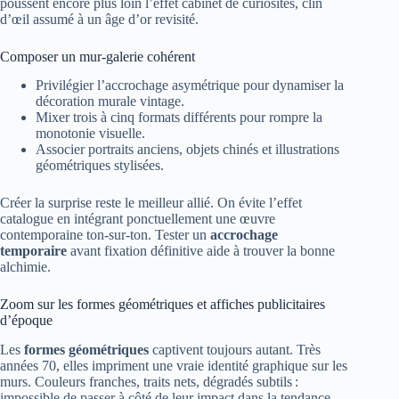
poussent encore plus loin l’effet cabinet de curiosités, clin
d’œil assumé à un âge d’or revisité.
Composer un mur-galerie cohérent
Privilégier l’accrochage asymétrique pour dynamiser la
décoration murale vintage.
Mixer trois à cinq formats différents pour rompre la
monotonie visuelle.
Associer portraits anciens, objets chinés et illustrations
géométriques stylisées.
Créer la surprise reste le meilleur allié. On évite l’effet
catalogue en intégrant ponctuellement une œuvre
contemporaine ton-sur-ton. Tester un
accrochage
temporaire
avant fixation définitive aide à trouver la bonne
alchimie.
Zoom sur les formes géométriques et affiches publicitaires
d’époque
Les
formes géométriques
captivent toujours autant. Très
années 70, elles impriment une vraie identité graphique sur les
murs. Couleurs franches, traits nets, dégradés subtils :
impossible de passer à côté de leur impact dans la tendance