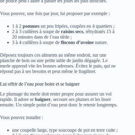
de pouce peut l’aider à passer les jours les plus difficiles.
Vous pouvez, une fois par jour, lui proposer par exemple :
1 à 2
pommes
un peu fripées, coupées en 4 quartiers ;
2 à 3 cuillères à soupe de
raisins secs
, réhydratés 15 à
20 minutes dans de l’eau tiède ;
3 à 4 cuillères à soupe de
flocons d’avoine
nature.
Déposez toujours ces aliments au même endroit, sur une
planche de bois ou une petite table de jardin dégagée. Le
merle apprend vite les bonnes adresses. Évitez le pain, qui ne
répond pas à ses besoins et peut même le fragiliser.
Lui offrir de l’eau pour boire et se baigner
Le plumage du merle doit rester propre pour assurer un vol
rapide. Il adore se
baigner
, secouer ses plumes et les lisser
ensuite. Un simple point d’eau peut donc le retenir longtemps.
Vous pouvez installer :
une coupelle large, type soucoupe de pot en terre cuite ;