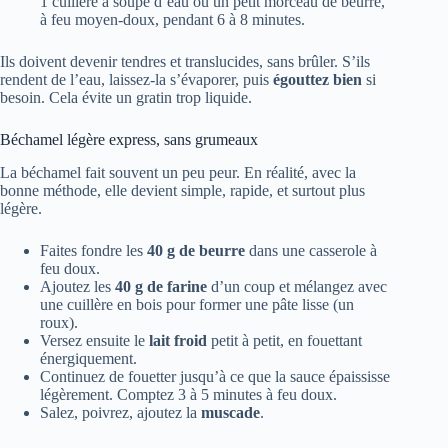
1 cuillère à soupe d’eau ou un petit morceau de beurre,
à feu moyen-doux, pendant 6 à 8 minutes.
Ils doivent devenir tendres et translucides, sans brûler. S’ils
rendent de l’eau, laissez-la s’évaporer, puis
égouttez bien
si
besoin. Cela évite un gratin trop liquide.
Béchamel légère express, sans grumeaux
La béchamel fait souvent un peu peur. En réalité, avec la
bonne méthode, elle devient simple, rapide, et surtout plus
légère.
Faites fondre les
40 g de beurre
dans une casserole à
feu doux.
Ajoutez les
40 g de farine
d’un coup et mélangez avec
une cuillère en bois pour former une pâte lisse (un
roux).
Versez ensuite le
lait froid
petit à petit, en fouettant
énergiquement.
Continuez de fouetter jusqu’à ce que la sauce épaississe
légèrement. Comptez 3 à 5 minutes à feu doux.
Salez, poivrez, ajoutez la
muscade
.