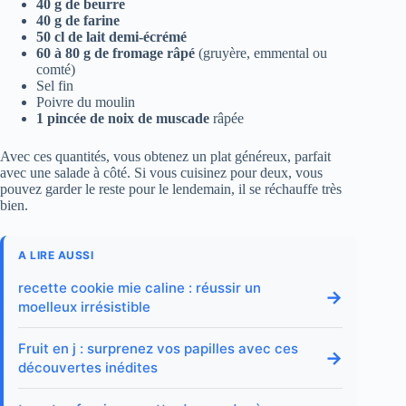
40 g de beurre
40 g de farine
50 cl de lait demi-écrémé
60 à 80 g de fromage râpé
(gruyère, emmental ou
comté)
Sel fin
Poivre du moulin
1 pincée de noix de muscade
râpée
Avec ces quantités, vous obtenez un plat généreux, parfait
avec une salade à côté. Si vous cuisinez pour deux, vous
pouvez garder le reste pour le lendemain, il se réchauffe très
bien.
A LIRE AUSSI
recette cookie mie caline : réussir un
→
moelleux irrésistible
Fruit en j : surprenez vos papilles avec ces
→
découvertes inédites