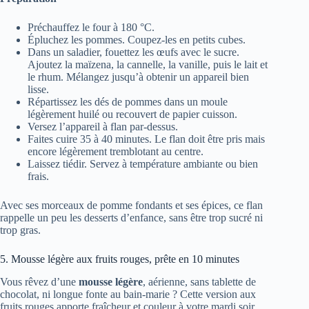
Préchauffez le four à 180 °C.
Épluchez les pommes. Coupez-les en petits cubes.
Dans un saladier, fouettez les œufs avec le sucre.
Ajoutez la maïzena, la cannelle, la vanille, puis le lait et
le rhum. Mélangez jusqu’à obtenir un appareil bien
lisse.
Répartissez les dés de pommes dans un moule
légèrement huilé ou recouvert de papier cuisson.
Versez l’appareil à flan par-dessus.
Faites cuire 35 à 40 minutes. Le flan doit être pris mais
encore légèrement tremblotant au centre.
Laissez tiédir. Servez à température ambiante ou bien
frais.
Avec ses morceaux de pomme fondants et ses épices, ce flan
rappelle un peu les desserts d’enfance, sans être trop sucré ni
trop gras.
5. Mousse légère aux fruits rouges, prête en 10 minutes
Vous rêvez d’une
mousse légère
, aérienne, sans tablette de
chocolat, ni longue fonte au bain-marie ? Cette version aux
fruits rouges apporte fraîcheur et couleur à votre mardi soir.